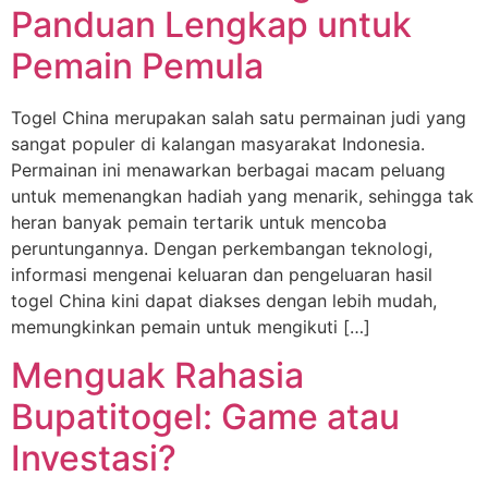
Panduan Lengkap untuk
Pemain Pemula
Togel China merupakan salah satu permainan judi yang
sangat populer di kalangan masyarakat Indonesia.
Permainan ini menawarkan berbagai macam peluang
untuk memenangkan hadiah yang menarik, sehingga tak
heran banyak pemain tertarik untuk mencoba
peruntungannya. Dengan perkembangan teknologi,
informasi mengenai keluaran dan pengeluaran hasil
togel China kini dapat diakses dengan lebih mudah,
memungkinkan pemain untuk mengikuti […]
Menguak Rahasia
Bupatitogel: Game atau
Investasi?