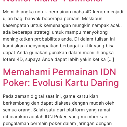
Memilih angka untuk permainan maha 4D kerap menjadi
ujian bagi banyak beberapa pemain. Meskipun
kesempatan untuk kemenangan mungkin nampak acak,
ada beberapa strategi untuk mampu menyokong
meningkatkan probabilitas anda. Di dalam tulisan ini
kami akan menyampaikan berbagai taktik yang bisa
dapat Anda gunakan gunakan dalam memilih angka
lotere 4D, supaya Anda dapat lebih yakin ketika […]
Memahami Permainan IDN
Poker: Evolusi Kartu Daring
Pada zaman digital saat ini, game kartu kian
berkembang dan dapat diakses dengan mudah oleh
semua orang. Salah satu dari platform yang ramai
dibicarakan adalah IDN Poker, yang memberikan
pengalaman bermain poker dalam jaringan dengan