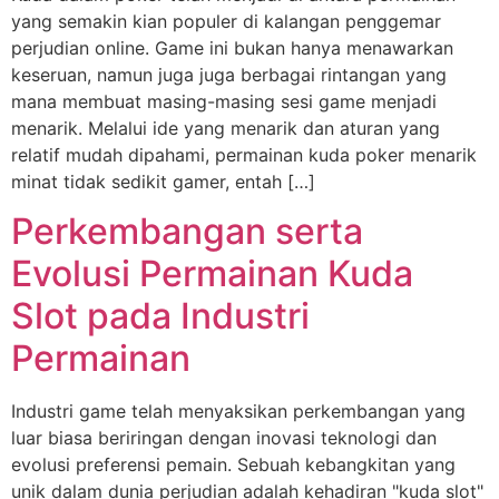
yang semakin kian populer di kalangan penggemar
perjudian online. Game ini bukan hanya menawarkan
keseruan, namun juga juga berbagai rintangan yang
mana membuat masing-masing sesi game menjadi
menarik. Melalui ide yang menarik dan aturan yang
relatif mudah dipahami, permainan kuda poker menarik
minat tidak sedikit gamer, entah […]
Perkembangan serta
Evolusi Permainan Kuda
Slot pada Industri
Permainan
Industri game telah menyaksikan perkembangan yang
luar biasa beriringan dengan inovasi teknologi dan
evolusi preferensi pemain. Sebuah kebangkitan yang
unik dalam dunia perjudian adalah kehadiran "kuda slot"