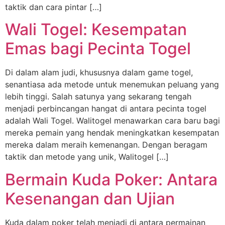
taktik dan cara pintar […]
Wali Togel: Kesempatan
Emas bagi Pecinta Togel
Di dalam alam judi, khususnya dalam game togel,
senantiasa ada metode untuk menemukan peluang yang
lebih tinggi. Salah satunya yang sekarang tengah
menjadi perbincangan hangat di antara pecinta togel
adalah Wali Togel. Walitogel menawarkan cara baru bagi
mereka pemain yang hendak meningkatkan kesempatan
mereka dalam meraih kemenangan. Dengan beragam
taktik dan metode yang unik, Walitogel […]
Bermain Kuda Poker: Antara
Kesenangan dan Ujian
Kuda dalam poker telah menjadi di antara permainan