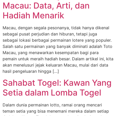
Macau: Data, Arti, dan
Hadiah Menarik
Macau, dengan segala pesonanya, tidak hanya dikenal
sebagai pusat perjudian dan hiburan, tetapi juga
sebagai lokasi berbagai permainan lotere yang populer.
Salah satu permainan yang banyak diminati adalah Toto
Macau, yang menawarkan kesempatan bagi para
pemain untuk meraih hadiah besar. Dalam artikel ini, kita
akan menelusuri jejak keluaran Macau, mulai dari data
hasil pengeluaran hingga […]
Sahabat Togel: Kawan Yang
Setia dalam Lomba Togel
Dalam dunia permainan lotto, ramai orang mencari
teman setia yang bisa menemani mereka dalam setiap