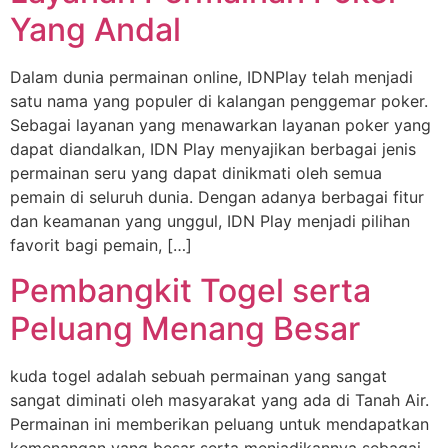
Yang Andal
Dalam dunia permainan online, IDNPlay telah menjadi
satu nama yang populer di kalangan penggemar poker.
Sebagai layanan yang menawarkan layanan poker yang
dapat diandalkan, IDN Play menyajikan berbagai jenis
permainan seru yang dapat dinikmati oleh semua
pemain di seluruh dunia. Dengan adanya berbagai fitur
dan keamanan yang unggul, IDN Play menjadi pilihan
favorit bagi pemain, […]
Pembangkit Togel serta
Peluang Menang Besar
kuda togel adalah sebuah permainan yang sangat
sangat diminati oleh masyarakat yang ada di Tanah Air.
Permainan ini memberikan peluang untuk mendapatkan
kemenangan yang besar serta menjadikannya sebagai