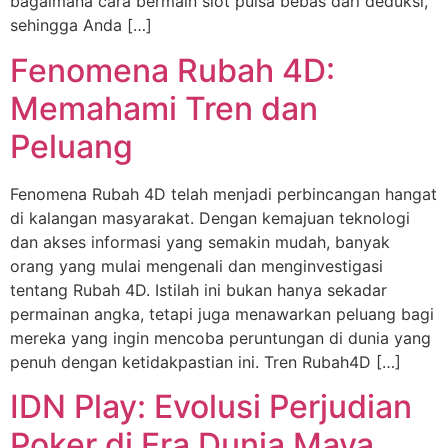
bagaimana cara bermain slot pulsa bebas dari deduksi,
sehingga Anda […]
Fenomena Rubah 4D:
Memahami Tren dan
Peluang
Fenomena Rubah 4D telah menjadi perbincangan hangat
di kalangan masyarakat. Dengan kemajuan teknologi
dan akses informasi yang semakin mudah, banyak
orang yang mulai mengenali dan menginvestigasi
tentang Rubah 4D. Istilah ini bukan hanya sekadar
permainan angka, tetapi juga menawarkan peluang bagi
mereka yang ingin mencoba peruntungan di dunia yang
penuh dengan ketidakpastian ini. Tren Rubah4D […]
IDN Play: Evolusi Perjudian
Poker di Era Dunia Maya