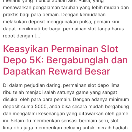
menarik yang muncul adalah Slot Pulsa, yang
menawarkan pengalaman taruhan yang lebih mudah dan
praktis bagi para pemain. Dengan kemudahan
melakukan deposit menggunakan pulsa, pemain kini
dapat menikmati berbagai permainan slot tanpa harus
repot dengan […]
Keasyikan Permainan Slot
Depo 5K: Bergabunglah dan
Dapatkan Reward Besar
Di dalam perjudian daring, permainan slot depo lima
ribu telah menjadi salah satunya game yang sangat
disukai oleh para para pemain. Dengan adanya minimum
deposit cuma 5000, anda bisa secara mudah bergabung
dan mengalami kesenangan yang ditawarkan oleh game
ini. Selain itu memberikan sensasi bermain seru, slot
lima ribu juga memberikan peluang untuk meraih hadiah