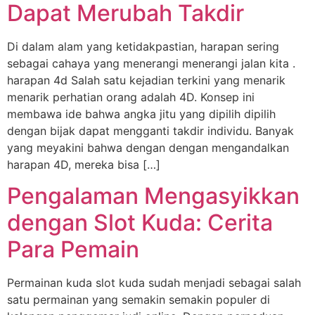
Dapat Merubah Takdir
Di dalam alam yang ketidakpastian, harapan sering
sebagai cahaya yang menerangi menerangi jalan kita .
harapan 4d Salah satu kejadian terkini yang menarik
menarik perhatian orang adalah 4D. Konsep ini
membawa ide bahwa angka jitu yang dipilih dipilih
dengan bijak dapat mengganti takdir individu. Banyak
yang meyakini bahwa dengan dengan mengandalkan
harapan 4D, mereka bisa […]
Pengalaman Mengasyikkan
dengan Slot Kuda: Cerita
Para Pemain
Permainan kuda slot kuda sudah menjadi sebagai salah
satu permainan yang semakin semakin populer di