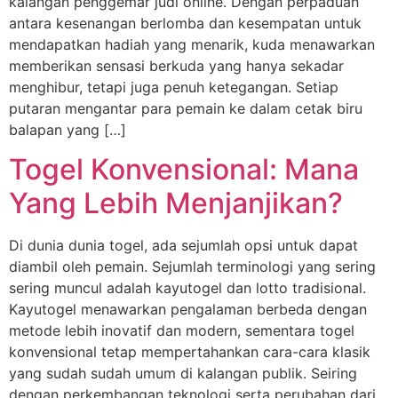
kalangan penggemar judi online. Dengan perpaduan
antara kesenangan berlomba dan kesempatan untuk
mendapatkan hadiah yang menarik, kuda menawarkan
memberikan sensasi berkuda yang hanya sekadar
menghibur, tetapi juga penuh ketegangan. Setiap
putaran mengantar para pemain ke dalam cetak biru
balapan yang […]
Togel Konvensional: Mana
Yang Lebih Menjanjikan?
Di dunia dunia togel, ada sejumlah opsi untuk dapat
diambil oleh pemain. Sejumlah terminologi yang sering
sering muncul adalah kayutogel dan lotto tradisional.
Kayutogel menawarkan pengalaman berbeda dengan
metode lebih inovatif dan modern, sementara togel
konvensional tetap mempertahankan cara-cara klasik
yang sudah sudah umum di kalangan publik. Seiring
dengan perkembangan teknologi serta perubahan dari