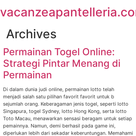
Skip
vacanzeapantelleria.c
to
content
Archives
Permainan Togel Online:
Strategi Pintar Menang di
Permainan
Di dalam dunia judi online, permainan lotto telah
menjadi salah satu pilihan favorit favorit untuk b
sejumlah orang. Keberagaman jenis togel, seperti lotto
Singapura, togel Sydney, lotto Hong Kong, serta lotto
Toto Macau, menawarkan sensasi beragam untuk setiap
pemainnya. Namun, demi berhasil pada game ini,
diperlukan lebih dari sekadar keberuntungan. Memahami