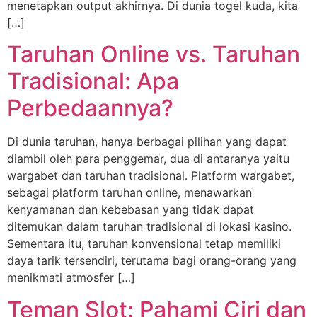
menetapkan output akhirnya. Di dunia togel kuda, kita
[…]
Taruhan Online vs. Taruhan
Tradisional: Apa
Perbedaannya?
Di dunia taruhan, hanya berbagai pilihan yang dapat
diambil oleh para penggemar, dua di antaranya yaitu
wargabet dan taruhan tradisional. Platform wargabet,
sebagai platform taruhan online, menawarkan
kenyamanan dan kebebasan yang tidak dapat
ditemukan dalam taruhan tradisional di lokasi kasino.
Sementara itu, taruhan konvensional tetap memiliki
daya tarik tersendiri, terutama bagi orang-orang yang
menikmati atmosfer […]
Teman Slot: Pahami Ciri dan