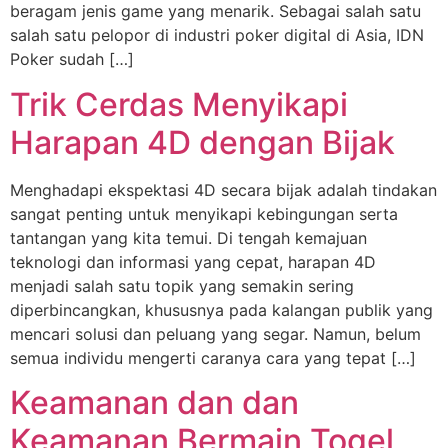
beragam jenis game yang menarik. Sebagai salah satu
salah satu pelopor di industri poker digital di Asia, IDN
Poker sudah […]
Trik Cerdas Menyikapi
Harapan 4D dengan Bijak
Menghadapi ekspektasi 4D secara bijak adalah tindakan
sangat penting untuk menyikapi kebingungan serta
tantangan yang kita temui. Di tengah kemajuan
teknologi dan informasi yang cepat, harapan 4D
menjadi salah satu topik yang semakin sering
diperbincangkan, khususnya pada kalangan publik yang
mencari solusi dan peluang yang segar. Namun, belum
semua individu mengerti caranya cara yang tepat […]
Keamanan dan dan
Keamanan Bermain Togel