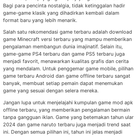
Bagi para pencinta nostalgia, tidak ketinggalan hadir
game-game klasik yang dihadirkan kembali dalam
format baru yang lebih menarik.
Salah satu rekomendasi game terbaru adalah download
game Minecraft versi terbaru yang mampu memberikan
pengalaman membangun dunia imajinatif. Selain itu,
game-game PS4 terbaru dan game PS5 terbaru juga
menjadi favorit, menawarkan kualitas grafis dan cerita
yang mendalam. Untuk penggemar game mobile, pilihan
game terbaru Android dan game offline terbaru sangat
banyak, membuat setiap pemain dapat menemukan
game yang sesuai dengan selera mereka.
Jangan lupa untuk menjelajahi kumpulan game mod apk
offline terbaru, yang memberikan pengalaman bermain
tanpa gangguan iklan. Game yang betemakan tahun ular
2024 dan game naruto terbaru juga menjadi trend saat
ini. Dengan semua pilihan ini, tahun ini jelas menjadi