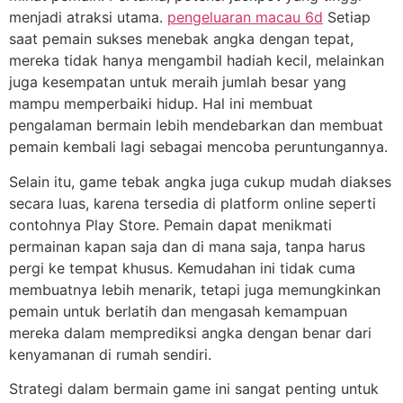
menjadi atraksi utama.
pengeluaran macau 6d
Setiap
saat pemain sukses menebak angka dengan tepat,
mereka tidak hanya mengambil hadiah kecil, melainkan
juga kesempatan untuk meraih jumlah besar yang
mampu memperbaiki hidup. Hal ini membuat
pengalaman bermain lebih mendebarkan dan membuat
pemain kembali lagi sebagai mencoba peruntungannya.
Selain itu, game tebak angka juga cukup mudah diakses
secara luas, karena tersedia di platform online seperti
contohnya Play Store. Pemain dapat menikmati
permainan kapan saja dan di mana saja, tanpa harus
pergi ke tempat khusus. Kemudahan ini tidak cuma
membuatnya lebih menarik, tetapi juga memungkinkan
pemain untuk berlatih dan mengasah kemampuan
mereka dalam memprediksi angka dengan benar dari
kenyamanan di rumah sendiri.
Strategi dalam bermain game ini sangat penting untuk