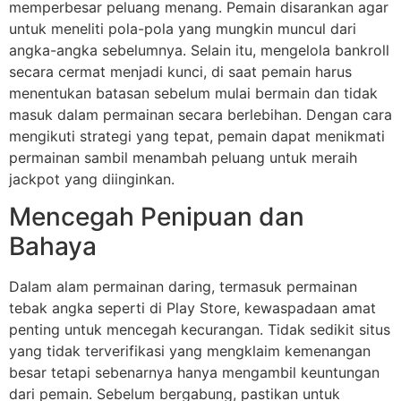
memperbesar peluang menang. Pemain disarankan agar
untuk meneliti pola-pola yang mungkin muncul dari
angka-angka sebelumnya. Selain itu, mengelola bankroll
secara cermat menjadi kunci, di saat pemain harus
menentukan batasan sebelum mulai bermain dan tidak
masuk dalam permainan secara berlebihan. Dengan cara
mengikuti strategi yang tepat, pemain dapat menikmati
permainan sambil menambah peluang untuk meraih
jackpot yang diinginkan.
Mencegah Penipuan dan
Bahaya
Dalam alam permainan daring, termasuk permainan
tebak angka seperti di Play Store, kewaspadaan amat
penting untuk mencegah kecurangan. Tidak sedikit situs
yang tidak terverifikasi yang mengklaim kemenangan
besar tetapi sebenarnya hanya mengambil keuntungan
dari pemain. Sebelum bergabung, pastikan untuk