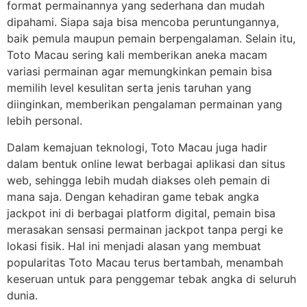
format permainannya yang sederhana dan mudah
dipahami. Siapa saja bisa mencoba peruntungannya,
baik pemula maupun pemain berpengalaman. Selain itu,
Toto Macau sering kali memberikan aneka macam
variasi permainan agar memungkinkan pemain bisa
memilih level kesulitan serta jenis taruhan yang
diinginkan, memberikan pengalaman permainan yang
lebih personal.
Dalam kemajuan teknologi, Toto Macau juga hadir
dalam bentuk online lewat berbagai aplikasi dan situs
web, sehingga lebih mudah diakses oleh pemain di
mana saja. Dengan kehadiran game tebak angka
jackpot ini di berbagai platform digital, pemain bisa
merasakan sensasi permainan jackpot tanpa pergi ke
lokasi fisik. Hal ini menjadi alasan yang membuat
popularitas Toto Macau terus bertambah, menambah
keseruan untuk para penggemar tebak angka di seluruh
dunia.