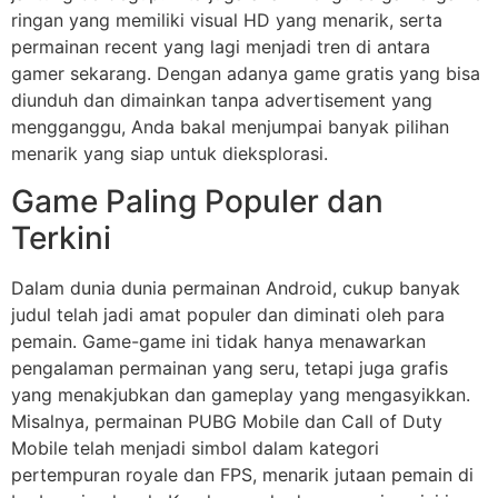
ringan yang memiliki visual HD yang menarik, serta
permainan recent yang lagi menjadi tren di antara
gamer sekarang. Dengan adanya game gratis yang bisa
diunduh dan dimainkan tanpa advertisement yang
mengganggu, Anda bakal menjumpai banyak pilihan
menarik yang siap untuk dieksplorasi.
Game Paling Populer dan
Terkini
Dalam dunia dunia permainan Android, cukup banyak
judul telah jadi amat populer dan diminati oleh para
pemain. Game-game ini tidak hanya menawarkan
pengalaman permainan yang seru, tetapi juga grafis
yang menakjubkan dan gameplay yang mengasyikkan.
Misalnya, permainan PUBG Mobile dan Call of Duty
Mobile telah menjadi simbol dalam kategori
pertempuran royale dan FPS, menarik jutaan pemain di