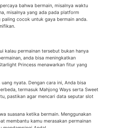
 percaya bahwa bermain, misalnya waktu
na, misalnya yang ada pada platform
 paling cocok untuk gaya bermain anda.
ifikan.
hui kalau permainan tersebut bukan hanya
 permainan, anda bisa meningkatkan
tarlight Princess menawarkan fitur yang
uang nyata. Dengan cara ini, Anda bisa
berbeda, termasuk Mahjong Ways serta Sweet
, pastikan agar mencari data seputar slot
rbawa suasana ketika bermain. Menggunakan
dapat membantu kamu merasakan permainan
lu mendampingi Anda!