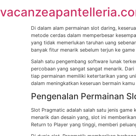
Skip
vacanzeapantelleria.c
to
content
Di dalam alam permainan slot daring, keser
metode cerdas dalam memperbesar kesempata
yang tidak memerlukan taruhan uang sebenar
banyak fitur menarik sebelum terjun ke game 
Salah satu pengembang software lunak terkem
percobaan yang sangat sangat menarik. Dari
tiap permainan memiliki ketertarikan yang 
dalam meningkatkan keseruan bermain kamu 
Pengenalan Permainan Sl
Slot Pragmatic adalah salah satu jenis game 
menarik dan desain yang, slot ini memberika
Return to Player yang tinggi, memberi pelu