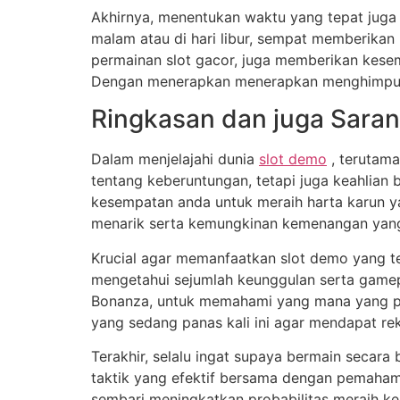
Akhirnya, menentukan waktu yang tepat juga
malam atau di hari libur, sempat memberikan
permainan slot gacor, juga memberikan kese
Dengan menerapkan menerapkan menghimpun 
Ringkasan dan juga Saran
Dalam menjelajahi dunia
slot demo
, terutama
tentang keberuntungan, tetapi juga keahlian 
kesempatan anda untuk meraih harta karun ya
menarik serta kemungkinan kemenangan yang 
Krucial agar memanfaatkan slot demo yang t
mengetahui sejumlah keunggulan serta game
Bonanza, untuk memahami yang mana yang pal
yang sedang panas kali ini agar mendapat re
Terakhir, selalu ingat supaya bermain secar
taktik yang efektif bersama dengan pemaha
sembari meningkatkan probabilitas meraih k