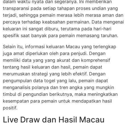
dalam waktu nyata dan segeranya. Ini memberikan
transparansi pada setiap tahapan proses undian yang
terjadi, sehingga pemain merasa lebih merasa aman dan
percaya terhadap keabsahan permainan. Data mengenai
keluaran ini sangat diburu, terutama pada hari-hari
spesifik saat banyak para pemain memasang taruhan.
Selain itu, informasi keluaran Macau yang terlengkap
juga amat diperlukan oleh para penjudi. Dengan
memiliki data yang yang akurat dan komprehensif
tentang hasil keluaran dan hasil, pemain dapat
merumuskan strategi yang lebih efektif. Dengan
pengumpulan data togel yang lalu, pemain dapat
menganalisis polanya dan tren angka yang mungkin
timbul di pengundian berikutnya, maka meningkatkan
kesempatan para pemain untuk mendapatkan hasil
positif.
Live Draw dan Hasil Macau