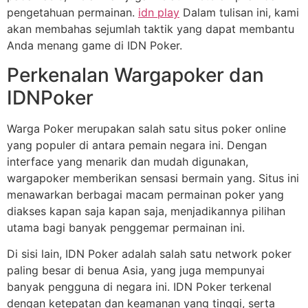
pengetahuan permainan.
idn play
Dalam tulisan ini, kami
akan membahas sejumlah taktik yang dapat membantu
Anda menang game di IDN Poker.
Perkenalan Wargapoker dan
IDNPoker
Warga Poker merupakan salah satu situs poker online
yang populer di antara pemain negara ini. Dengan
interface yang menarik dan mudah digunakan,
wargapoker memberikan sensasi bermain yang. Situs ini
menawarkan berbagai macam permainan poker yang
diakses kapan saja kapan saja, menjadikannya pilihan
utama bagi banyak penggemar permainan ini.
Di sisi lain, IDN Poker adalah salah satu network poker
paling besar di benua Asia, yang juga mempunyai
banyak pengguna di negara ini. IDN Poker terkenal
dengan ketepatan dan keamanan yang tinggi, serta