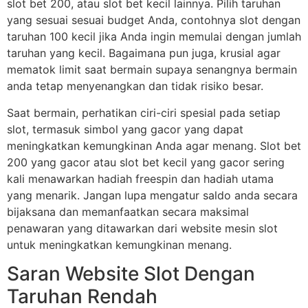
slot bet 200, atau slot bet kecil lainnya. Pilih taruhan
yang sesuai sesuai budget Anda, contohnya slot dengan
taruhan 100 kecil jika Anda ingin memulai dengan jumlah
taruhan yang kecil. Bagaimana pun juga, krusial agar
mematok limit saat bermain supaya senangnya bermain
anda tetap menyenangkan dan tidak risiko besar.
Saat bermain, perhatikan ciri-ciri spesial pada setiap
slot, termasuk simbol yang gacor yang dapat
meningkatkan kemungkinan Anda agar menang. Slot bet
200 yang gacor atau slot bet kecil yang gacor sering
kali menawarkan hadiah freespin dan hadiah utama
yang menarik. Jangan lupa mengatur saldo anda secara
bijaksana dan memanfaatkan secara maksimal
penawaran yang ditawarkan dari website mesin slot
untuk meningkatkan kemungkinan menang.
Saran Website Slot Dengan
Taruhan Rendah