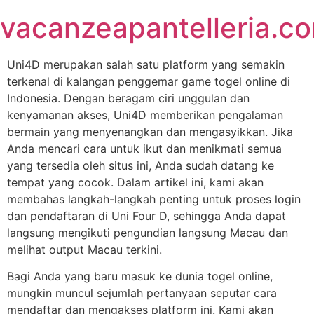
Skip
vacanzeapantelleria.c
to
content
Uni4D merupakan salah satu platform yang semakin
terkenal di kalangan penggemar game togel online di
Indonesia. Dengan beragam ciri unggulan dan
kenyamanan akses, Uni4D memberikan pengalaman
bermain yang menyenangkan dan mengasyikkan. Jika
Anda mencari cara untuk ikut dan menikmati semua
yang tersedia oleh situs ini, Anda sudah datang ke
tempat yang cocok. Dalam artikel ini, kami akan
membahas langkah-langkah penting untuk proses login
dan pendaftaran di Uni Four D, sehingga Anda dapat
langsung mengikuti pengundian langsung Macau dan
melihat output Macau terkini.
Bagi Anda yang baru masuk ke dunia togel online,
mungkin muncul sejumlah pertanyaan seputar cara
mendaftar dan mengakses platform ini. Kami akan