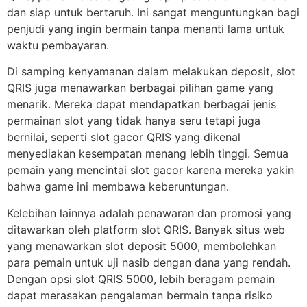
dan siap untuk bertaruh. Ini sangat menguntungkan bagi
penjudi yang ingin bermain tanpa menanti lama untuk
waktu pembayaran.
Di samping kenyamanan dalam melakukan deposit, slot
QRIS juga menawarkan berbagai pilihan game yang
menarik. Mereka dapat mendapatkan berbagai jenis
permainan slot yang tidak hanya seru tetapi juga
bernilai, seperti slot gacor QRIS yang dikenal
menyediakan kesempatan menang lebih tinggi. Semua
pemain yang mencintai slot gacor karena mereka yakin
bahwa game ini membawa keberuntungan.
Kelebihan lainnya adalah penawaran dan promosi yang
ditawarkan oleh platform slot QRIS. Banyak situs web
yang menawarkan slot deposit 5000, membolehkan
para pemain untuk uji nasib dengan dana yang rendah.
Dengan opsi slot QRIS 5000, lebih beragam pemain
dapat merasakan pengalaman bermain tanpa risiko