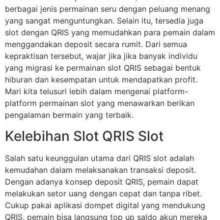
berbagai jenis permainan seru dengan peluang menang
yang sangat menguntungkan. Selain itu, tersedia juga
slot dengan QRIS yang memudahkan para pemain dalam
menggandakan deposit secara rumit. Dari semua
kepraktisan tersebut, wajar jika jika banyak individu
yang migrasi ke permainan slot QRIS sebagai bentuk
hiburan dan kesempatan untuk mendapatkan profit.
Mari kita telusuri lebih dalam mengenai platform-
platform permainan slot yang menawarkan berikan
pengalaman bermain yang terbaik.
Kelebihan Slot QRIS Slot
Salah satu keunggulan utama dari QRIS slot adalah
kemudahan dalam melaksanakan transaksi deposit.
Dengan adanya konsep deposit QRIS, pemain dapat
melakukan setor uang dengan cepat dan tanpa ribet.
Cukup pakai aplikasi dompet digital yang mendukung
QRIS, pemain bisa langsung top up saldo akun mereka