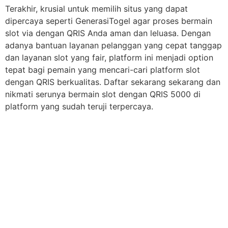
Terakhir, krusial untuk memilih situs yang dapat
dipercaya seperti GenerasiTogel agar proses bermain
slot via dengan QRIS Anda aman dan leluasa. Dengan
adanya bantuan layanan pelanggan yang cepat tanggap
dan layanan slot yang fair, platform ini menjadi option
tepat bagi pemain yang mencari-cari platform slot
dengan QRIS berkualitas. Daftar sekarang sekarang dan
nikmati serunya bermain slot dengan QRIS 5000 di
platform yang sudah teruji terpercaya.