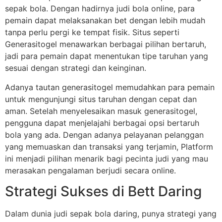
sepak bola. Dengan hadirnya judi bola online, para
pemain dapat melaksanakan bet dengan lebih mudah
tanpa perlu pergi ke tempat fisik. Situs seperti
Generasitogel menawarkan berbagai pilihan bertaruh,
jadi para pemain dapat menentukan tipe taruhan yang
sesuai dengan strategi dan keinginan.
Adanya tautan generasitogel memudahkan para pemain
untuk mengunjungi situs taruhan dengan cepat dan
aman. Setelah menyelesaikan masuk generasitogel,
pengguna dapat menjelajahi berbagai opsi bertaruh
bola yang ada. Dengan adanya pelayanan pelanggan
yang memuaskan dan transaksi yang terjamin, Platform
ini menjadi pilihan menarik bagi pecinta judi yang mau
merasakan pengalaman berjudi secara online.
Strategi Sukses di Bett Daring
Dalam dunia judi sepak bola daring, punya strategi yang