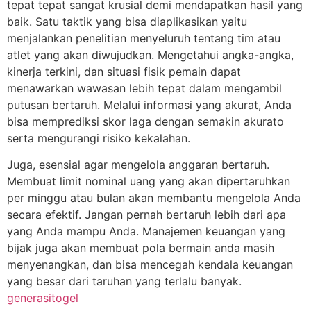
tepat tepat sangat krusial demi mendapatkan hasil yang
baik. Satu taktik yang bisa diaplikasikan yaitu
menjalankan penelitian menyeluruh tentang tim atau
atlet yang akan diwujudkan. Mengetahui angka-angka,
kinerja terkini, dan situasi fisik pemain dapat
menawarkan wawasan lebih tepat dalam mengambil
putusan bertaruh. Melalui informasi yang akurat, Anda
bisa memprediksi skor laga dengan semakin akurato
serta mengurangi risiko kekalahan.
Juga, esensial agar mengelola anggaran bertaruh.
Membuat limit nominal uang yang akan dipertaruhkan
per minggu atau bulan akan membantu mengelola Anda
secara efektif. Jangan pernah bertaruh lebih dari apa
yang Anda mampu Anda. Manajemen keuangan yang
bijak juga akan membuat pola bermain anda masih
menyenangkan, dan bisa mencegah kendala keuangan
yang besar dari taruhan yang terlalu banyak.
generasitogel