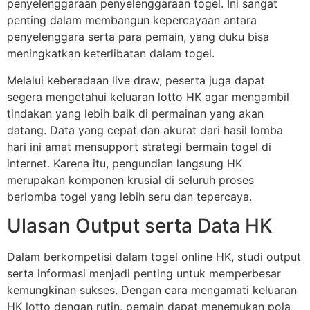
penyelenggaraan penyelenggaraan togel. Ini sangat
penting dalam membangun kepercayaan antara
penyelenggara serta para pemain, yang duku bisa
meningkatkan keterlibatan dalam togel.
Melalui keberadaan live draw, peserta juga dapat
segera mengetahui keluaran lotto HK agar mengambil
tindakan yang lebih baik di permainan yang akan
datang. Data yang cepat dan akurat dari hasil lomba
hari ini amat mensupport strategi bermain togel di
internet. Karena itu, pengundian langsung HK
merupakan komponen krusial di seluruh proses
berlomba togel yang lebih seru dan tepercaya.
Ulasan Output serta Data HK
Dalam berkompetisi dalam togel online HK, studi output
serta informasi menjadi penting untuk memperbesar
kemungkinan sukses. Dengan cara mengamati keluaran
HK lotto dengan rutin, pemain dapat menemukan pola