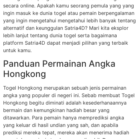
secara online. Apakah kamu seorang pemula yang yang
ingin masuk ke dunia togel atau pemain berpengalaman
yang ingin mengetahui mengetahui lebih banyak tentang
alternatif dan keunggulan Satria4D? Mari kita eksplor
lebih lanjut tentang dunia togel serta bagaimana
platform Satria4D dapat menjadi pilihan yang terbaik
untuk kamu.
Panduan Permainan Angka
Hongkong
Togel Hongkong merupakan sebuah jenis permainan
angka yang populer di negeri ini. Sebab membuat Togel
Hongkong begitu diminati adalah kesederhanaannya
bermain dan kemungkinan hadiah besar yang
ditawarkan. Para pemain hanya memprediksi angka
yang keluar di hasil undian yang sah, dan apabila
prediksi mereka tepat, mereka akan menerima hadiah