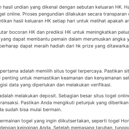
hasil undian yang dikenal dengan sebutan keluaran HK. Has
togel online. Proses pengundian dilakukan secara transpara
tikan hasil keluaran HK setiap hari untuk melihat apakah
putar bocoran HK dan prediksi HK untuk meningkatkan pelu
K yang dapat membantu pemain dalam merumuskan angka ya
erharap dapat meraih hadiah dari hk prize yang ditawarkan
ertama adalah memilih situs togel terpercaya. Pastikan sit
 ini penting untuk memastikan keamanan dan kenyamanan s
si data yang diperlukan dan melakukan verifikasi.
a adalah melakukan deposit. Sebagian besar situs togel o
nsaksi. Pastikan Anda mengikuti petunjuk yang diberikan 
a sudah bisa mulai bermain.
permainan togel yang ingin diikutsertakan, seperti togel H
 dengan keinginan Anda. Setelah memasang taruhan, tunggu