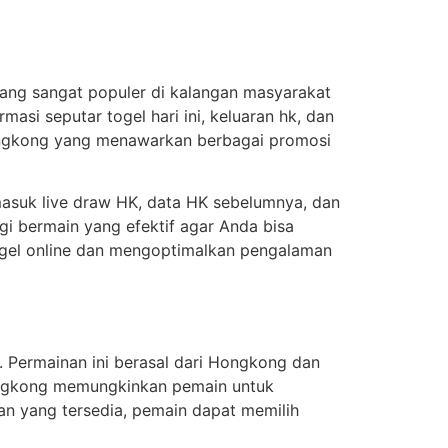
yang sangat populer di kalangan masyarakat
asi seputar togel hari ini, keluaran hk, dan
Hongkong yang menawarkan berbagai promosi
masuk live draw HK, data HK sebelumnya, dan
gi bermain yang efektif agar Anda bisa
ogel online dan mengoptimalkan pengalaman
 Permainan ini berasal dari Hongkong dan
Hongkong memungkinkan pemain untuk
n yang tersedia, pemain dapat memilih