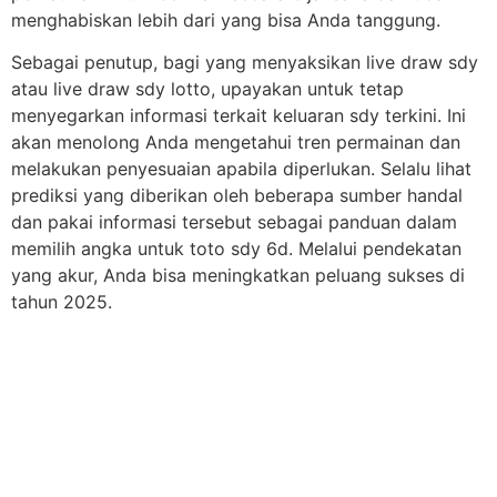
menghabiskan lebih dari yang bisa Anda tanggung.
Sebagai penutup, bagi yang menyaksikan live draw sdy
atau live draw sdy lotto, upayakan untuk tetap
menyegarkan informasi terkait keluaran sdy terkini. Ini
akan menolong Anda mengetahui tren permainan dan
melakukan penyesuaian apabila diperlukan. Selalu lihat
prediksi yang diberikan oleh beberapa sumber handal
dan pakai informasi tersebut sebagai panduan dalam
memilih angka untuk toto sdy 6d. Melalui pendekatan
yang akur, Anda bisa meningkatkan peluang sukses di
tahun 2025.