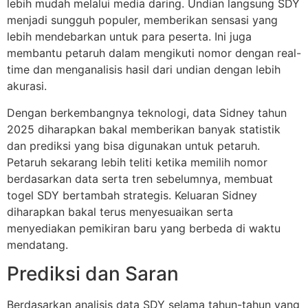
lebih mudah melalui media daring. Undian langsung SDY
menjadi sungguh populer, memberikan sensasi yang
lebih mendebarkan untuk para peserta. Ini juga
membantu petaruh dalam mengikuti nomor dengan real-
time dan menganalisis hasil dari undian dengan lebih
akurasi.
Dengan berkembangnya teknologi, data Sidney tahun
2025 diharapkan bakal memberikan banyak statistik
dan prediksi yang bisa digunakan untuk petaruh.
Petaruh sekarang lebih teliti ketika memilih nomor
berdasarkan data serta tren sebelumnya, membuat
togel SDY bertambah strategis. Keluaran Sidney
diharapkan bakal terus menyesuaikan serta
menyediakan pemikiran baru yang berbeda di waktu
mendatang.
Prediksi dan Saran
Berdasarkan analisis data SDY selama tahun-tahun yang