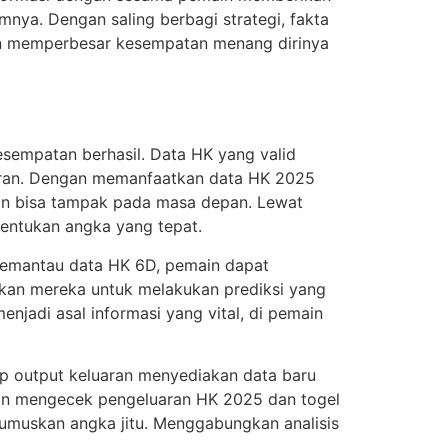
mnya. Dengan saling berbagi strategi, fakta
an memperbesar kesempatan menang dirinya
esempatan berhasil. Data HK yang valid
aran. Dengan memanfaatkan data HK 2025
in bisa tampak pada masa depan. Lewat
nentukan angka yang tepat.
 memantau data HK 6D, pemain dapat
nkan mereka untuk melakukan prediksi yang
njadi asal informasi yang vital, di pemain
ap output keluaran menyediakan data baru
in mengecek pengeluaran HK 2025 dan togel
umuskan angka jitu. Menggabungkan analisis