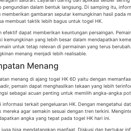
 beragam saluran. Layanan daring dan aplikasi seluler ser
p pengundian dalam bentuk langsung. Di samping itu, info
itu memberikan gambaran seputar kemungkinan hasil pada 
sa membuat taktik lebih bagus untuk togel HK.
 efektif dapat memberikan keuntungan persaingan. Pemai
i kemungkinan yang lebih besar dalam mendapatkan kemen
emain untuk tetap relevan di permainan yang terus beruba
kinan menang menjadi lebih realisable.
empatan Menang
atan menang di ajang togel HK 6D yaitu dengan memanfaat
 hadir, pemain dapat menghasilkan tekaan yang lebih terin
gsi sebagai acuan penting untuk memilih angka-angka potens
ui informasi terkait pengeluaran HK. Dengan mengetahui da
 mereka agar semakin sesuai dengan tren terkini. Menginte
patkan angka yang tepat pada togel HK hari ini.
HK juga bisa mendatangkan manfaat. Diskusi dan bertukar