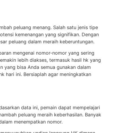
mbah peluang menang. Salah satu jenis tipe
potensi kemenangan yang signifikan. Dengan
sar peluang dalam meraih keberuntungan.
mbaran mengenai nomor-nomor yang sering
emakin lebih diakses, termasuk hasil hk yang
uan yang bisa Anda semua gunakan dalam
k hari ini. Bersiaplah agar meningkatkan
dasarkan data ini, pemain dapat mempelajari
enambah peluang meraih keberhasilan. Banyak
s dalam menempatkan nomor.