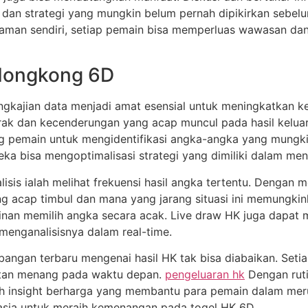
 dan strategi yang mungkin belum pernah dipikirkan sebelu
alaman sendiri, setiap pemain bisa memperluas wawasan d
 Hongkong 6D
engkajian data menjadi amat esensial untuk meningkatkan k
rak dan kecenderungan yang acap muncul pada hasil kelu
g pemain untuk mengidentifikasi angka-angka yang mungk
ka bisa mengoptimalisasi strategi yang dimiliki dalam me
isis ialah melihat frekuensi hasil angka tertentu. Dengan
g acap timbul dan mana yang jarang situasi ini memungki
nan memilih angka secara acak. Live draw HK juga dapat me
 menganalisisnya dalam real-time.
bangan terbaru mengenai hasil HK tak bisa diabaikan. Seti
atan menang pada waktu depan.
pengeluaran hk
Dengan rut
eh insight berharga yang membantu para pemain dalam mer
hasia untuk meraih kemenangan pada togel HK 6D.