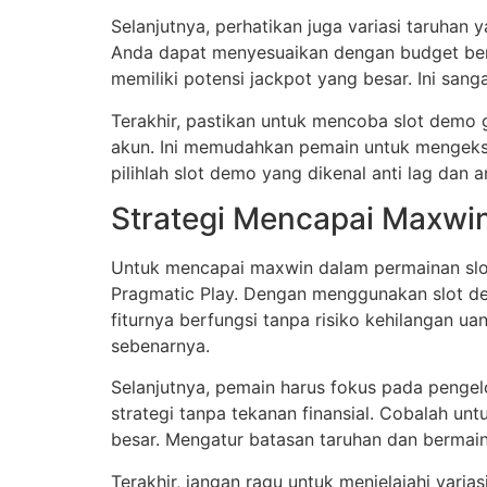
Selanjutnya, perhatikan juga variasi taruhan 
Anda dapat menyesuaikan dengan budget ber
memiliki potensi jackpot yang besar. Ini san
Terakhir, pastikan untuk mencoba slot demo 
akun. Ini memudahkan pemain untuk mengekspl
pilihlah slot demo yang dikenal anti lag da
Strategi Mencapai Maxwi
Untuk mencapai maxwin dalam permainan slot,
Pragmatic Play. Dengan menggunakan slot de
fiturnya berfungsi tanpa risiko kehilangan u
sebenarnya.
Selanjutnya, pemain harus fokus pada penge
strategi tanpa tekanan finansial. Cobalah u
besar. Mengatur batasan taruhan dan berma
Terakhir, jangan ragu untuk menjelajahi vari