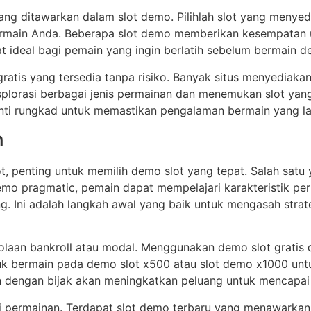
yang ditawarkan dalam slot demo. Pilihlah slot yang menyed
main Anda. Beberapa slot demo memberikan kesempatan u
gat ideal bagi pemain yang ingin berlatih sebelum bermain 
gratis yang tersedia tanpa risiko. Banyak situs menyediak
orasi berbagai jenis permainan dan menemukan slot yang s
n anti rungkad untuk memastikan pengalaman bermain yang 
n
 penting untuk memilih demo slot yang tepat. Salah satu
mo pragmatic, pemain dapat mempelajari karakteristik p
ang. Ini adalah langkah awal yang baik untuk mengasah stra
lolaan bankroll atau modal. Menggunakan demo slot grati
ntuk bermain pada demo slot x500 atau slot demo x1000 unt
in dengan bijak akan meningkatkan peluang untuk mencapa
asi permainan. Terdapat slot demo terbaru yang menawarkan 