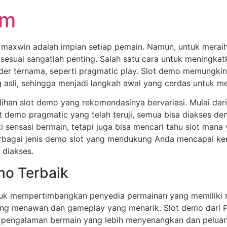
om
i maxwin adalah impian setiap pemain. Namun, untuk merai
 sesuai sangatlah penting. Salah satu cara untuk meningk
der ternama, seperti pragmatic play. Slot demo memungki
asli, sehingga menjadi langkah awal yang cerdas untuk 
ilihan slot demo yang rekomendasinya bervariasi. Mulai d
lot demo pragmatic yang telah teruji, semua bisa diakses
 sensasi bermain, tetapi juga bisa mencari tahu slot mana
bagai jenis demo slot yang mendukung Anda mencapai kem
 diakses.
mo Terbaik
ntuk mempertimbangkan penyedia permainan yang memiliki re
 yang menawan dan gameplay yang menarik. Slot demo dari 
n pengalaman bermain yang lebih menyenangkan dan pelua