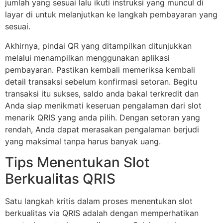
jumlah yang sesuai lalu ikuti instruksi yang muncul di
layar di untuk melanjutkan ke langkah pembayaran yang
sesuai.
Akhirnya, pindai QR yang ditampilkan ditunjukkan
melalui menampilkan menggunakan aplikasi
pembayaran. Pastikan kembali memeriksa kembali
detail transaksi sebelum konfirmasi setoran. Begitu
transaksi itu sukses, saldo anda bakal terkredit dan
Anda siap menikmati keseruan pengalaman dari slot
menarik QRIS yang anda pilih. Dengan setoran yang
rendah, Anda dapat merasakan pengalaman berjudi
yang maksimal tanpa harus banyak uang.
Tips Menentukan Slot
Berkualitas QRIS
Satu langkah kritis dalam proses menentukan slot
berkualitas via QRIS adalah dengan memperhatikan