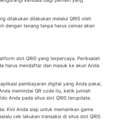
mengurangi kendala bagi pemain yang
ang dilakukan dilakukan melalui QRIS oleh
main dengan tenang tanpa harus cemas akan
tform slot QRIS yang terpercaya. Periksalah
Anda harus mendaftar dan masuk ke akun Anda
plikasi pembayaran digital yang Anda pakai,
nda memindai QR code itu, ketik jumlah
ldo Anda pada situs slot QRIS terupdate.
nda. Kini Anda siap untuk memainkan game
lu cek lakukan transaksi di situs slot QRIS