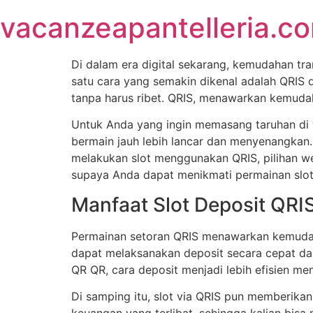
Skip
vacanzeapantelleria.c
to
content
Di dalam era digital sekarang, kemudahan tra
satu cara yang semakin dikenal adalah QRIS d
tanpa harus ribet. QRIS, menawarkan kemudaha
Untuk Anda yang ingin memasang taruhan di 
bermain jauh lebih lancar dan menyenangkan.
melakukan slot menggunakan QRIS, pilihan web
supaya Anda dapat menikmati permainan slo
Manfaat Slot Deposit QRI
Permainan setoran QRIS menawarkan kemuda
dapat melaksanakan deposit secara cepat d
QR QR, cara deposit menjadi lebih efisien m
Di samping itu, slot via QRIS pun memberikan f