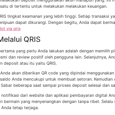
sa melakukan deposit menggunakan akun manapun yang. Ini 
satu di tertentu untuk melakukan melakukan keuangan.
QRIS tingkat keamanan yang lebih tinggi. Setiap transaksi y
o penipuan dapat dikurangi. Dengan begitu, Anda dapat ber
lot via qris
elalui QRIS
ertama yang perlu Anda lakukan adalah dengan memilih pla
esmi dan review positif oleh pengguna lain. Selanjutnya, 
an deposit atau itu yaitu QRIS.
 Anda akan diberikan QR code yang dipindai menggunakan a
 saldo Anda mencukupi untuk membuat setoran. Kemudian A
 Sabar beberapa saat sampai proses deposit selesai dan sa
notifikasi dari website dan aplikasi pembayaran digital A
bermain yang menyenangkan dengan tanpa ribet. Selalu sela
Anda tetap terjaga.