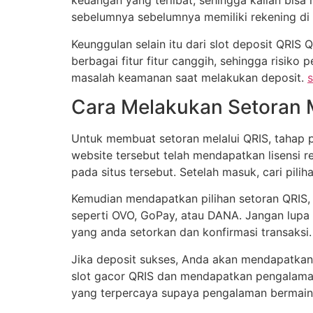
keuangan yang terlibat, sehingga kalian bi
sebelumnya sebelumnya memiliki rekening di 
Keunggulan selain itu dari slot deposit QRIS 
berbagai fitur fitur canggih, sehingga risik
masalah keamanan saat melakukan deposit.
s
Cara Melakukan Setoran M
Untuk membuat setoran melalui QRIS, tahap p
website tersebut telah mendapatkan lisensi r
pada situs tersebut. Setelah masuk, cari pilih
Kemudian mendapatkan pilihan setoran QRIS,
seperti OVO, GoPay, atau DANA. Jangan lupa
yang anda setorkan dan konfirmasi transaksi.
Jika deposit sukses, Anda akan mendapatkan 
slot gacor QRIS dan mendapatkan pengalaman 
yang terpercaya supaya pengalaman bermain 