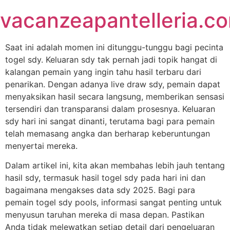
Skip
vacanzeapantelleria.c
to
content
Saat ini adalah momen ini ditunggu-tunggu bagi pecinta
togel sdy. Keluaran sdy tak pernah jadi topik hangat di
kalangan pemain yang ingin tahu hasil terbaru dari
penarikan. Dengan adanya live draw sdy, pemain dapat
menyaksikan hasil secara langsung, memberikan sensasi
tersendiri dan transparansi dalam prosesnya. Keluaran
sdy hari ini sangat dinanti, terutama bagi para pemain
telah memasang angka dan berharap keberuntungan
menyertai mereka.
Dalam artikel ini, kita akan membahas lebih jauh tentang
hasil sdy, termasuk hasil togel sdy pada hari ini dan
bagaimana mengakses data sdy 2025. Bagi para
pemain togel sdy pools, informasi sangat penting untuk
menyusun taruhan mereka di masa depan. Pastikan
Anda tidak melewatkan setiap detail dari pengeluaran