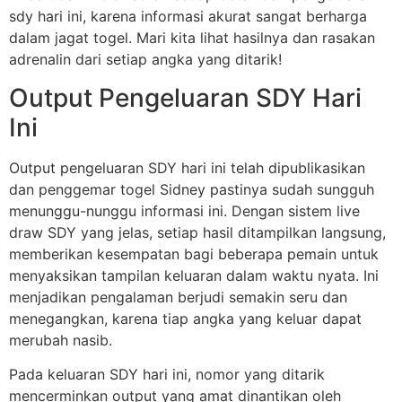
sdy hari ini, karena informasi akurat sangat berharga
dalam jagat togel. Mari kita lihat hasilnya dan rasakan
adrenalin dari setiap angka yang ditarik!
Output Pengeluaran SDY Hari
Ini
Output pengeluaran SDY hari ini telah dipublikasikan
dan penggemar togel Sidney pastinya sudah sungguh
menunggu-nunggu informasi ini. Dengan sistem live
draw SDY yang jelas, setiap hasil ditampilkan langsung,
memberikan kesempatan bagi beberapa pemain untuk
menyaksikan tampilan keluaran dalam waktu nyata. Ini
menjadikan pengalaman berjudi semakin seru dan
menegangkan, karena tiap angka yang keluar dapat
merubah nasib.
Pada keluaran SDY hari ini, nomor yang ditarik
mencerminkan output yang amat dinantikan oleh