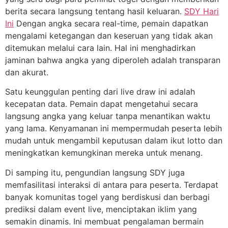
berita secara langsung tentang hasil keluaran.
SDY Hari
Ini
Dengan angka secara real-time, pemain dapatkan
mengalami ketegangan dan keseruan yang tidak akan
ditemukan melalui cara lain. Hal ini menghadirkan
jaminan bahwa angka yang diperoleh adalah transparan
dan akurat.
Satu keunggulan penting dari live draw ini adalah
kecepatan data. Pemain dapat mengetahui secara
langsung angka yang keluar tanpa menantikan waktu
yang lama. Kenyamanan ini mempermudah peserta lebih
mudah untuk mengambil keputusan dalam ikut lotto dan
meningkatkan kemungkinan mereka untuk menang.
Di samping itu, pengundian langsung SDY juga
memfasilitasi interaksi di antara para peserta. Terdapat
banyak komunitas togel yang berdiskusi dan berbagi
prediksi dalam event live, menciptakan iklim yang
semakin dinamis. Ini membuat pengalaman bermain