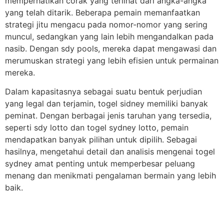
memperhatikan corak yang terlihat dari angka-angka
yang telah ditarik. Beberapa pemain memanfaatkan
strategi jitu mengacu pada nomor-nomor yang sering
muncul, sedangkan yang lain lebih mengandalkan pada
nasib. Dengan sdy pools, mereka dapat mengawasi dan
merumuskan strategi yang lebih efisien untuk permainan
mereka.
Dalam kapasitasnya sebagai suatu bentuk perjudian
yang legal dan terjamin, togel sidney memiliki banyak
peminat. Dengan berbagai jenis taruhan yang tersedia,
seperti sdy lotto dan togel sydney lotto, pemain
mendapatkan banyak pilihan untuk dipilih. Sebagai
hasilnya, mengetahui detail dan analisis mengenai togel
sydney amat penting untuk memperbesar peluang
menang dan menikmati pengalaman bermain yang lebih
baik.