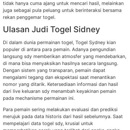
tidak hanya cuma ajang untuk mencari hasil, melainkan
juga sebagai pula peluang untuk berinteraksi bersama
rekan penggemar togel.
Ulasan Judi Togel Sidney
Di dalam dunia permainan togel, Togel Sydney kian
populer di antara para pemain. Adanya pengundian
langsung sdy memberikan atmosfer yang mendebarkan,
di mana bisa menyaksikan hasilnya secara langsung.
Dengan sistem yang transparan, pemain dapat
mengalami tegang dan ekspektasi saat menantikan
nomor yang ditarik. Ketersediaan informasi dan hasil
dari live keluaran sdy menambah keyakinan pemain
pada mechanisme permainan ini.
Para pemain sering melakukan evaluasi dan prediksi
merujuk pada data historis dari hasil sebelumnya. Saat
mempelajari data togel sdy, krusial untuk