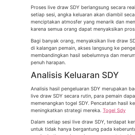
Proses live draw SDY berlangsung secara rea
setiap sesi, angka keluaran akan diambil seca
menciptakan atmosfer yang menarik dan men
karena semua orang dapat menyaksikan pros
Bagi banyak orang, menyaksikan live draw SDY
di kalangan pemain, akses langsung ke pen
membandingkan hasil sebelumnya dan merumu
penuh harapan.
Analisis Keluaran SDY
Analisis hasil pengeluaran SDY merupakan ba
live draw SDY secara rutin, para pemain dap
memenangkan togel SDY. Pencatatan hasil ke
meningkatkan strategi mereka.
Togel Sdy
Dalam setiap sesi live draw SDY, terdapat k
untuk tidak hanya bergantung pada keberuntun