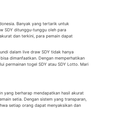
donesia. Banyak yang tertarik untuk
raw SDY ditunggu-tunggu oleh para
urat dan terkini, para pemain dapat
iundi dalam live draw SDY tidak hanya
n bisa dimanfaatkan. Dengan memperhatikan
lui permainan togel SDY atau SDY Lotto. Mari
in yang berharap mendapatkan hasil akurat
pemain setia. Dengan sistem yang transparan,
bahwa setiap orang dapat menyaksikan dan