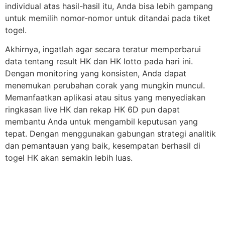
individual atas hasil-hasil itu, Anda bisa lebih gampang
untuk memilih nomor-nomor untuk ditandai pada tiket
togel.
Akhirnya, ingatlah agar secara teratur memperbarui
data tentang result HK dan HK lotto pada hari ini.
Dengan monitoring yang konsisten, Anda dapat
menemukan perubahan corak yang mungkin muncul.
Memanfaatkan aplikasi atau situs yang menyediakan
ringkasan live HK dan rekap HK 6D pun dapat
membantu Anda untuk mengambil keputusan yang
tepat. Dengan menggunakan gabungan strategi analitik
dan pemantauan yang baik, kesempatan berhasil di
togel HK akan semakin lebih luas.