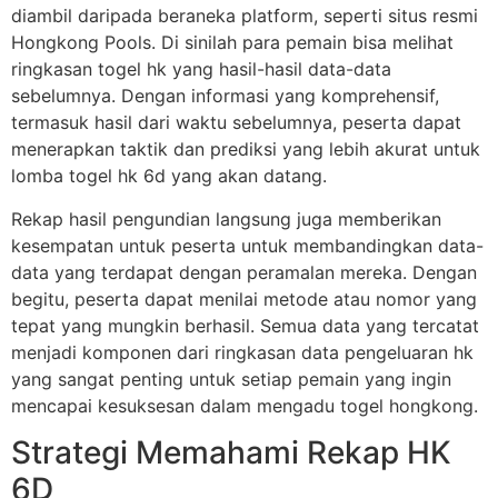
diambil daripada beraneka platform, seperti situs resmi
Hongkong Pools. Di sinilah para pemain bisa melihat
ringkasan togel hk yang hasil-hasil data-data
sebelumnya. Dengan informasi yang komprehensif,
termasuk hasil dari waktu sebelumnya, peserta dapat
menerapkan taktik dan prediksi yang lebih akurat untuk
lomba togel hk 6d yang akan datang.
Rekap hasil pengundian langsung juga memberikan
kesempatan untuk peserta untuk membandingkan data-
data yang terdapat dengan peramalan mereka. Dengan
begitu, peserta dapat menilai metode atau nomor yang
tepat yang mungkin berhasil. Semua data yang tercatat
menjadi komponen dari ringkasan data pengeluaran hk
yang sangat penting untuk setiap pemain yang ingin
mencapai kesuksesan dalam mengadu togel hongkong.
Strategi Memahami Rekap HK
6D