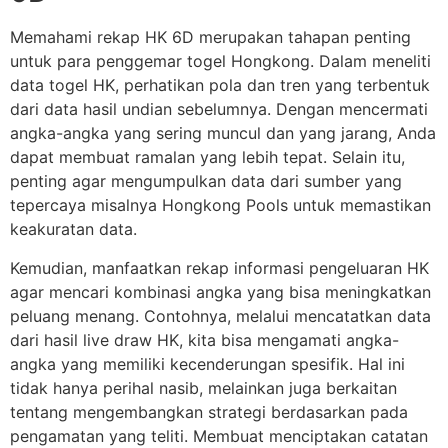
Memahami rekap HK 6D merupakan tahapan penting
untuk para penggemar togel Hongkong. Dalam meneliti
data togel HK, perhatikan pola dan tren yang terbentuk
dari data hasil undian sebelumnya. Dengan mencermati
angka-angka yang sering muncul dan yang jarang, Anda
dapat membuat ramalan yang lebih tepat. Selain itu,
penting agar mengumpulkan data dari sumber yang
tepercaya misalnya Hongkong Pools untuk memastikan
keakuratan data.
Kemudian, manfaatkan rekap informasi pengeluaran HK
agar mencari kombinasi angka yang bisa meningkatkan
peluang menang. Contohnya, melalui mencatatkan data
dari hasil live draw HK, kita bisa mengamati angka-
angka yang memiliki kecenderungan spesifik. Hal ini
tidak hanya perihal nasib, melainkan juga berkaitan
tentang mengembangkan strategi berdasarkan pada
pengamatan yang teliti. Membuat menciptakan catatan