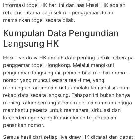
Informasi togel HK hari ini dan hasil-hasil HK adalah
referensi utama bagi seluruh penggemar dalam
memainkan togel secara bijak.
Kumpulan Data Pengundian
Langsung HK
Hasil live draw HK adalah data penting untuk beberapa
penggemar togel Hongkong. Melalui mengikuti
pengundian langsung ini, pemain bisa melihat nomor-
nomor yang muncul secara real-time, yang
memungkinkan pemain untuk melakukan analisis dan
rekap data secara langsung. Tahapan ini bukan hanya
meningkatkan semangat dalam permainan namun juga
membantu peserta untuk memahami sirkulasi dan
kecenderungan yang kemungkinan terjadi dalam
penarikan nomor.
Semua hasil dari setiap live draw HK dicatat dan dapat