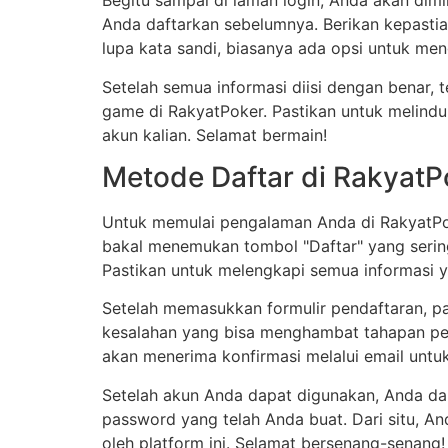
Begitu sampai di laman login, Anda akan dim
Anda daftarkan sebelumnya. Berikan kepastia
lupa kata sandi, biasanya ada opsi untuk men
Setelah semua informasi diisi dengan benar, 
game di RakyatPoker. Pastikan untuk melindu
akun kalian. Selamat bermain!
Metode Daftar di RakyatP
Untuk memulai pengalaman Anda di RakyatPok
bakal menemukan tombol "Daftar" yang sering
Pastikan untuk melengkapi semua informasi y
Setelah memasukkan formulir pendaftaran, pa
kesalahan yang bisa menghambat tahapan pen
akan menerima konfirmasi melalui email untu
Setelah akun Anda dapat digunakan, Anda d
password yang telah Anda buat. Dari situ, A
oleh platform ini. Selamat bersenang-senang!