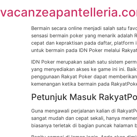
Skip
vacanzeapantelleria.c
to
content
Bermain secara online menjadi salah satu fa
sensasi bermain poker yang menarik adalah
cepat dan kepraktisan pada daftar, platform in
untuk bermain pada IDN Poker melalui Rakya
IDN Poker merupakan salah satu sistem perma
yang menyediakan akses ke game ini ini. B
penggunaan Rakyat Poker dapat memberikan m
kemenangan ketika bermain pada RakyatPoke
Petunjuk Masuk RakyatPo
Guna mengawali perjalanan kalian di RakyatPo
sangat mudah dan cepat sekali, hanya memer
biasanya terletak di bagian puncak halaman b