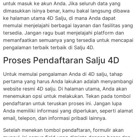
untuk masuk ke akun Anda. Jika seluruh data yang
dimasukkan isinya benar, kamu bakal langsung dibawa
ke halaman utama 4D Salju, di mana Anda dapat
memulai menjelajahi berbagai layanan dan fasilitas yang
tersedia. Jangan ragu buat menjelajahi platform dan
memanfaatkan semuanya yang tersedia untuk mencapai
pengalaman terbaik terbaik di Salju 4D.
Proses Pendaftaran Salju 4D
Untuk memulai pengalaman Anda di 4D salju, tahap
pertama yang harus Anda lakukan adalah menyambangi
website resmi 4D salju. Di halaman utama, Anda akan
menemukan opsi untuk melakukan. Tekan pada tombol
pendaftaran untuk teruskan proses ini. Jangan lupa
Anda memiliki informasi yang diperlukan, seperti alamat
email, telepon, dan informasi pribadi lainnya.
Setelah menekan tombol pendaftaran, formulir akan