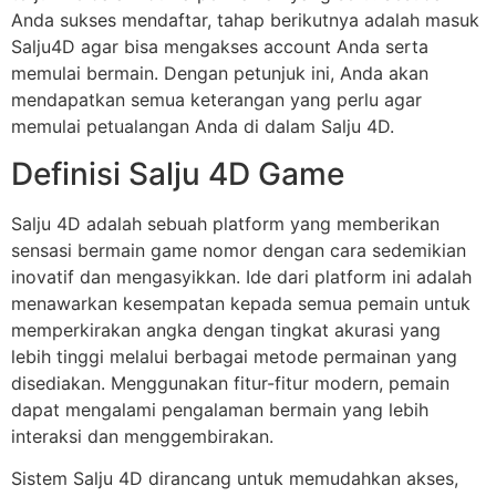
Anda sukses mendaftar, tahap berikutnya adalah masuk
Salju4D agar bisa mengakses account Anda serta
memulai bermain. Dengan petunjuk ini, Anda akan
mendapatkan semua keterangan yang perlu agar
memulai petualangan Anda di dalam Salju 4D.
Definisi Salju 4D Game
Salju 4D adalah sebuah platform yang memberikan
sensasi bermain game nomor dengan cara sedemikian
inovatif dan mengasyikkan. Ide dari platform ini adalah
menawarkan kesempatan kepada semua pemain untuk
memperkirakan angka dengan tingkat akurasi yang
lebih tinggi melalui berbagai metode permainan yang
disediakan. Menggunakan fitur-fitur modern, pemain
dapat mengalami pengalaman bermain yang lebih
interaksi dan menggembirakan.
Sistem Salju 4D dirancang untuk memudahkan akses,