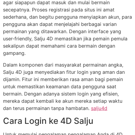
agar siapapun dapat masuk dan mulai bermain
secepatnya. Proses registrasi pada situs ini amat
sederhana, dan begitu pengguna menyiapkan akun, para
pengguna akan dapat menjelajahi berbagai varian
permainan yang ditawarkan. Dengan interface yang
user-friendly, Salju 4D memastikan jika pemain pemula
sekalipun dapat memahami cara bermain dengan
gampang.
Dalam komponen dari masyarakat permainan angka,
Salju 4D juga menyediakan fitur login yang aman dan
dijamin. Fitur ini memberikan rasa aman bagi pemain
untuk memastikan keamanan data pengguna saat
bermain. Dengan adanya sistem login yang efisien,
mereka dapat kembali ke akun mereka setiap waktu
dan terus permainan tanpa hambatan.
salju4d
Cara Login ke 4D Salju
Untuk memulai pengalaman pengalaman Anda di 4D