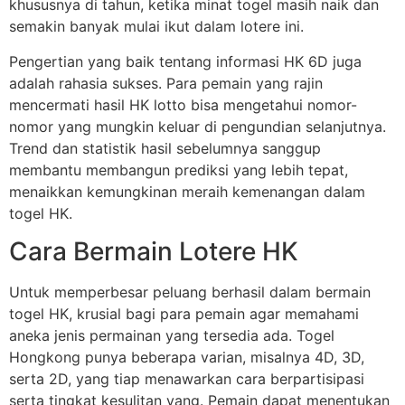
khususnya di tahun, ketika minat togel masih naik dan
semakin banyak mulai ikut dalam lotere ini.
Pengertian yang baik tentang informasi HK 6D juga
adalah rahasia sukses. Para pemain yang rajin
mencermati hasil HK lotto bisa mengetahui nomor-
nomor yang mungkin keluar di pengundian selanjutnya.
Trend dan statistik hasil sebelumnya sanggup
membantu membangun prediksi yang lebih tepat,
menaikkan kemungkinan meraih kemenangan dalam
togel HK.
Cara Bermain Lotere HK
Untuk memperbesar peluang berhasil dalam bermain
togel HK, krusial bagi para pemain agar memahami
aneka jenis permainan yang tersedia ada. Togel
Hongkong punya beberapa varian, misalnya 4D, 3D,
serta 2D, yang tiap menawarkan cara berpartisipasi
serta tingkat kesulitan yang. Pemain dapat menentukan