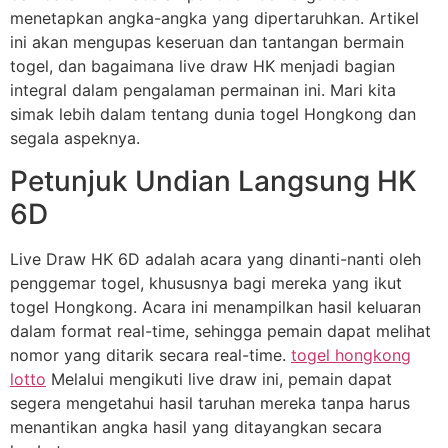
menetapkan angka-angka yang dipertaruhkan. Artikel
ini akan mengupas keseruan dan tantangan bermain
togel, dan bagaimana live draw HK menjadi bagian
integral dalam pengalaman permainan ini. Mari kita
simak lebih dalam tentang dunia togel Hongkong dan
segala aspeknya.
Petunjuk Undian Langsung HK
6D
Live Draw HK 6D adalah acara yang dinanti-nanti oleh
penggemar togel, khususnya bagi mereka yang ikut
togel Hongkong. Acara ini menampilkan hasil keluaran
dalam format real-time, sehingga pemain dapat melihat
nomor yang ditarik secara real-time.
togel hongkong
lotto
Melalui mengikuti live draw ini, pemain dapat
segera mengetahui hasil taruhan mereka tanpa harus
menantikan angka hasil yang ditayangkan secara