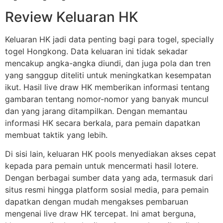
Review Keluaran HK
Keluaran HK jadi data penting bagi para togel, specially
togel Hongkong. Data keluaran ini tidak sekadar
mencakup angka-angka diundi, dan juga pola dan tren
yang sanggup diteliti untuk meningkatkan kesempatan
ikut. Hasil live draw HK memberikan informasi tentang
gambaran tentang nomor-nomor yang banyak muncul
dan yang jarang ditampilkan. Dengan memantau
informasi HK secara berkala, para pemain dapatkan
membuat taktik yang lebih.
Di sisi lain, keluaran HK pools menyediakan akses cepat
kepada para pemain untuk mencermati hasil lotere.
Dengan berbagai sumber data yang ada, termasuk dari
situs resmi hingga platform sosial media, para pemain
dapatkan dengan mudah mengakses pembaruan
mengenai live draw HK tercepat. Ini amat berguna,