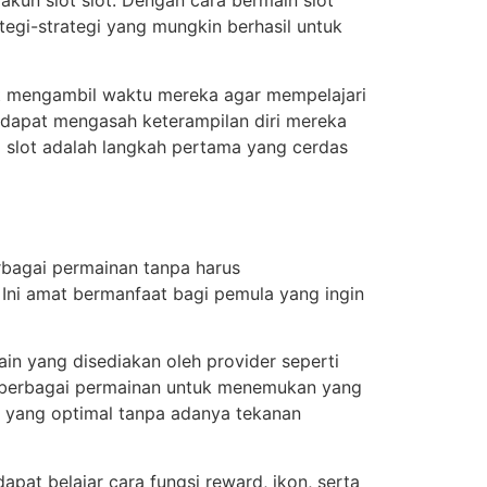
un slot slot. Dengan cara bermain slot
tegi-strategi yang mungkin berhasil untuk
t mengambil waktu mereka agar mempelajari
ka dapat mengasah keterampilan diri mereka
 slot adalah langkah pertama yang cerdas
bagai permainan tanpa harus
 Ini amat bermanfaat bagi pemula yang ingin
in yang disediakan oleh provider seperti
ra berbagai permainan untuk menemukan yang
n yang optimal tanpa adanya tekanan
pat belajar cara fungsi reward, ikon, serta