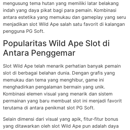
mengusung tema hutan yang memiliki latar belakang
indah yang daya pikat bagi para pemain. Kombinasi
antara estetika yang memukau dan gameplay yang seru
menjadikan slot Wild Ape salah satu favorit di kalangan
pengguna PG Soft.
Popularitas Wild Ape Slot di
Antara Penggemar
Slot Wild Ape telah menarik perhatian banyak pemain
slot di berbagai belahan dunia. Dengan grafis yang
memukau dan tema yang menghibur, game ini
menghadirkan pengalaman bermain yang unik.
Kombinasi elemen visual yang menarik dan sistem
permainan yang baru membuat slot ini menjadi favorit
terutama di antara penikmat slot PG Soft.
Selain dimensi dari visual yang apik, fitur-fitur bonus
yang ditawarkan oleh slot Wild Ape pun adalah daya