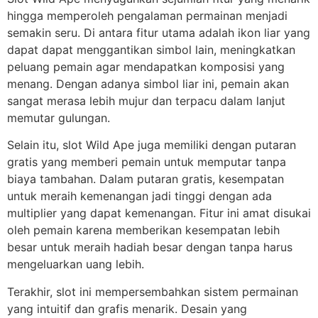
hingga memperoleh pengalaman permainan menjadi
semakin seru. Di antara fitur utama adalah ikon liar yang
dapat dapat menggantikan simbol lain, meningkatkan
peluang pemain agar mendapatkan komposisi yang
menang. Dengan adanya simbol liar ini, pemain akan
sangat merasa lebih mujur dan terpacu dalam lanjut
memutar gulungan.
Selain itu, slot Wild Ape juga memiliki dengan putaran
gratis yang memberi pemain untuk memputar tanpa
biaya tambahan. Dalam putaran gratis, kesempatan
untuk meraih kemenangan jadi tinggi dengan ada
multiplier yang dapat kemenangan. Fitur ini amat disukai
oleh pemain karena memberikan kesempatan lebih
besar untuk meraih hadiah besar dengan tanpa harus
mengeluarkan uang lebih.
Terakhir, slot ini mempersembahkan sistem permainan
yang intuitif dan grafis menarik. Desain yang