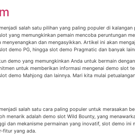
om
 menjadi salah satu pilihan yang paling populer di kalanga
 slot yang memungkinkan pemain mencoba peruntungan me
 menyenangkan dan mengasyikkan. Artikel ini akan mengaj
 slot demo PG, hingga slot demo Pragmatic dan banyak lai
kun demo yang memungkinkan Anda untuk bermain dengan le
mitmen untuk memberikan informasi mengenai demo slot terl
 slot demo Mahjong dan lainnya. Mari kita mulai petualanga
menjadi salah satu cara paling populer untuk merasakan be
toh menarik adalah demo slot Wild Bounty, yang menawar
nggi dan mekanisme permainan yang inovatif, slot demo in
-fitur yang ada.