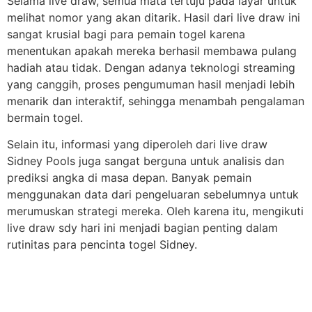
Selama live draw, semua mata tertuju pada layar untuk
melihat nomor yang akan ditarik. Hasil dari live draw ini
sangat krusial bagi para pemain togel karena
menentukan apakah mereka berhasil membawa pulang
hadiah atau tidak. Dengan adanya teknologi streaming
yang canggih, proses pengumuman hasil menjadi lebih
menarik dan interaktif, sehingga menambah pengalaman
bermain togel.
Selain itu, informasi yang diperoleh dari live draw
Sidney Pools juga sangat berguna untuk analisis dan
prediksi angka di masa depan. Banyak pemain
menggunakan data dari pengeluaran sebelumnya untuk
merumuskan strategi mereka. Oleh karena itu, mengikuti
live draw sdy hari ini menjadi bagian penting dalam
rutinitas para pencinta togel Sidney.