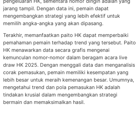
pengeluaran HK, sementara nomor dingin adalah yang
jarang tampil. Dengan data ini, pemain dapat
mengembangkan strategi yang lebih efektif untuk
memilih angka-angka yang akan dipasang.
Terakhir, memanfaatkan paito HK dapat memperbaiki
pemahaman pemain terhadap trend yang tersebut. Paito
HK menawarkan data secara grafis mengenai
kemunculan nomor-nomor dalam beragam acara live
draw HK 2025. Dengan menggali data dan menganalisis
corak pemasukan, pemain memiliki kesempatan yang
lebih besar untuk meraih kemenangan besar. Umumnya,
mengetahui trend dan pola pemasukan HK adalah
tindakan krusial dalam mengembangkan strategi
bermain dan memaksimalkan hasil.