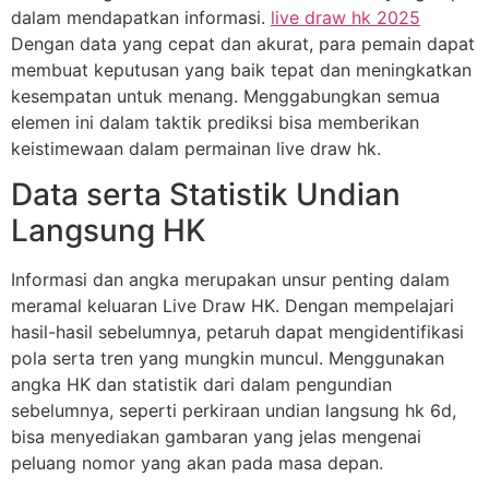
dalam mendapatkan informasi.
live draw hk 2025
Dengan data yang cepat dan akurat, para pemain dapat
membuat keputusan yang baik tepat dan meningkatkan
kesempatan untuk menang. Menggabungkan semua
elemen ini dalam taktik prediksi bisa memberikan
keistimewaan dalam permainan live draw hk.
Data serta Statistik Undian
Langsung HK
Informasi dan angka merupakan unsur penting dalam
meramal keluaran Live Draw HK. Dengan mempelajari
hasil-hasil sebelumnya, petaruh dapat mengidentifikasi
pola serta tren yang mungkin muncul. Menggunakan
angka HK dan statistik dari dalam pengundian
sebelumnya, seperti perkiraan undian langsung hk 6d,
bisa menyediakan gambaran yang jelas mengenai
peluang nomor yang akan pada masa depan.