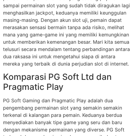
sampai permainan slot yang sudah tidak diragukan lagi
menghasilkan jackpot, keduanya memiliki keunggulan
masing-masing. Dengan akun slot uji, pemain dapat
merasakan sensasi bermain tanpa ada risiko, melihat
mana yang game-game ini yang memiliki kemungkinan
untuk memberikan kemenangan besar. Mari kita semua
telusuri secara mendalam tentang perbandingan antara
dua raksasa ini untuk mengetahui siapa di antara
mereka yang terbaik di dunia perjudian slot di internet.
Komparasi PG Soft Ltd dan
Pragmatic Play
PG Soft Gaming dan Pragmatic Play adalah dua
pengembang permainan slot yang semakin semakin
terkenal di kalangan para pemain. Keduanya berdua
menyediakan banyak tipe game yang seru dan baru
dengan mekanisme permainan yang diverse. PG Soft