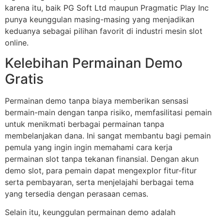
karena itu, baik PG Soft Ltd maupun Pragmatic Play Inc
punya keunggulan masing-masing yang menjadikan
keduanya sebagai pilihan favorit di industri mesin slot
online.
Kelebihan Permainan Demo
Gratis
Permainan demo tanpa biaya memberikan sensasi
bermain-main dengan tanpa risiko, memfasilitasi pemain
untuk menikmati berbagai permainan tanpa
membelanjakan dana. Ini sangat membantu bagi pemain
pemula yang ingin ingin memahami cara kerja
permainan slot tanpa tekanan finansial. Dengan akun
demo slot, para pemain dapat mengexplor fitur-fitur
serta pembayaran, serta menjelajahi berbagai tema
yang tersedia dengan perasaan cemas.
Selain itu, keunggulan permainan demo adalah