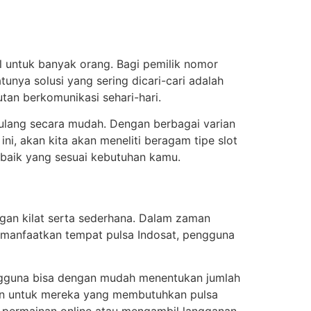
l untuk banyak orang. Bagi pemilik nomor
tunya solusi yang sering dicari-cari adalah
an berkomunikasi sehari-hari.
 ulang secara mudah. Dengan berbagai varian
ni, akan kita akan meneliti beragam tipe slot
erbaik yang sesuai kebutuhan kamu.
ngan kilat serta sederhana. Dalam zaman
memanfaatkan tempat pulsa Indosat, pengguna
engguna bisa dengan mudah menentukan jumlah
kan untuk mereka yang membutuhkan pulsa