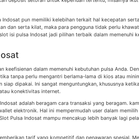
an deposit setoran untuk keperluan tertentu, misalnya iku
a Indosat pun memiliki kelebihan terkait hal kecepatan se
aman dan serta kilat, maka para pengguna tidak perlu khaw
slot isi pulsa Indosat jadi pilihan terbaik dalam memenuhi
dosat
n keefisienan dalam memenuhi kebutuhan pulsa Anda. Deng
etika tanpa perlu mengantri berlama-lama di kios atau mi
an siap dipakai. Ini sangat menguntungkan, khususnya ket
tau konektivitas internet.
lsa Indosat adalah beragam cara transaksi yang beragam. k
wallet elektronik. Hal ini mempermudah user dalam memili
 Slot Pulsa Indosat mampu mencakup lebih banyak lagi p
 memberikan tarif yang kompetitif dan penawaran spesial. Me