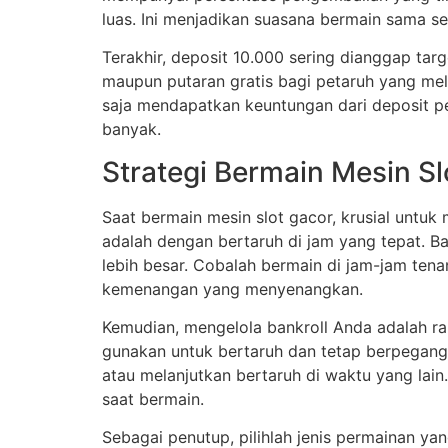
luas. Ini menjadikan suasana bermain sama s
Terakhir, deposit 10.000 sering dianggap ta
maupun putaran gratis bagi petaruh yang me
saja mendapatkan keuntungan dari deposit 
banyak.
Strategi Bermain Mesin 
Saat bermain mesin slot gacor, krusial untu
adalah dengan bertaruh di jam yang tepat. 
lebih besar. Cobalah bermain di jam-jam ten
kemenangan yang menyenangkan.
Kemudian, mengelola bankroll Anda adalah ra
gunakan untuk bertaruh dan tetap berpegang 
atau melanjutkan bertaruh di waktu yang lai
saat bermain.
Sebagai penutup, pilihlah jenis permainan y