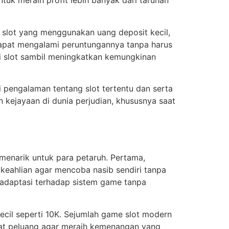
tuk meraih profit lebih banyak dari taruhan
 slot yang menggunakan uang deposit kecil,
dapat mengalami peruntungannya tanpa harus
 slot sambil meningkatkan kemungkinan
 pengalaman tentang slot tertentu dan serta
 kejayaan di dunia perjudian, khususnya saat
enarik untuk para petaruh. Pertama,
keahlian agar mencoba nasib sendiri tanpa
radaptasi terhadap sistem game tanpa
cil seperti 10K. Sejumlah game slot modern
apat peluang agar meraih kemenangan yang