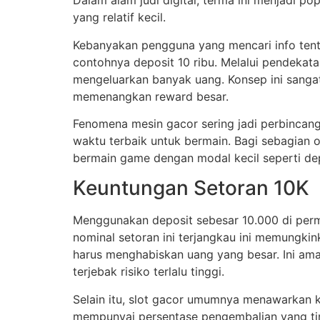
Dalam alam judi digital, terma ini menjadi p
yang relatif kecil.
Kebanyakan pengguna yang mencari info tent
contohnya deposit 10 ribu. Melalui pendeka
mengeluarkan banyak uang. Konsep ini sang
memenangkan reward besar.
Fenomena mesin gacor sering jadi perbincang
waktu terbaik untuk bermain. Bagi sebagian 
bermain game dengan modal kecil seperti dep
Keuntungan Setoran 10K
Menggunakan deposit sebesar 10.000 di perm
nominal setoran ini terjangkau ini memungki
harus menghabiskan uang yang besar. Ini am
terjebak risiko terlalu tinggi.
Selain itu, slot gacor umumnya menawarkan 
mempunyai persentase pengembalian yang ting