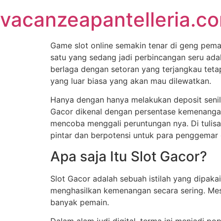
Skip
vacanzeapantelleria.c
to
content
Game slot online semakin tenar di geng pema
satu yang sedang jadi perbincangan seru ad
berlaga dengan setoran yang terjangkau teta
yang luar biasa yang akan mau dilewatkan.
Hanya dengan hanya melakukan deposit senila
Gacor dikenal dengan persentase kemenangan
mencoba menggali peruntungan nya. Di tulisa
pintar dan berpotensi untuk para penggemar 
Apa saja Itu Slot Gacor?
Slot Gacor adalah sebuah istilah yang dipa
menghasilkan kemenangan secara sering. Mesi
banyak pemain.