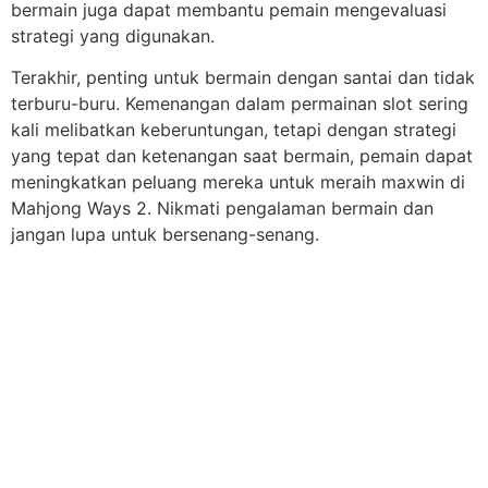
bermain juga dapat membantu pemain mengevaluasi
strategi yang digunakan.
Terakhir, penting untuk bermain dengan santai dan tidak
terburu-buru. Kemenangan dalam permainan slot sering
kali melibatkan keberuntungan, tetapi dengan strategi
yang tepat dan ketenangan saat bermain, pemain dapat
meningkatkan peluang mereka untuk meraih maxwin di
Mahjong Ways 2. Nikmati pengalaman bermain dan
jangan lupa untuk bersenang-senang.