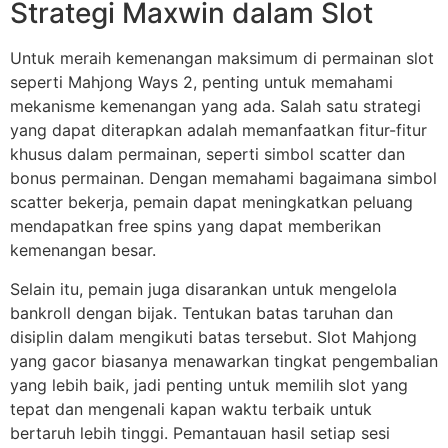
Strategi Maxwin dalam Slot
Untuk meraih kemenangan maksimum di permainan slot
seperti Mahjong Ways 2, penting untuk memahami
mekanisme kemenangan yang ada. Salah satu strategi
yang dapat diterapkan adalah memanfaatkan fitur-fitur
khusus dalam permainan, seperti simbol scatter dan
bonus permainan. Dengan memahami bagaimana simbol
scatter bekerja, pemain dapat meningkatkan peluang
mendapatkan free spins yang dapat memberikan
kemenangan besar.
Selain itu, pemain juga disarankan untuk mengelola
bankroll dengan bijak. Tentukan batas taruhan dan
disiplin dalam mengikuti batas tersebut. Slot Mahjong
yang gacor biasanya menawarkan tingkat pengembalian
yang lebih baik, jadi penting untuk memilih slot yang
tepat dan mengenali kapan waktu terbaik untuk
bertaruh lebih tinggi. Pemantauan hasil setiap sesi