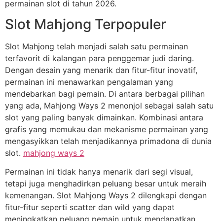
permainan slot di tahun 2026.
Slot Mahjong Terpopuler
Slot Mahjong telah menjadi salah satu permainan
terfavorit di kalangan para penggemar judi daring.
Dengan desain yang menarik dan fitur-fitur inovatif,
permainan ini menawarkan pengalaman yang
mendebarkan bagi pemain. Di antara berbagai pilihan
yang ada, Mahjong Ways 2 menonjol sebagai salah satu
slot yang paling banyak dimainkan. Kombinasi antara
grafis yang memukau dan mekanisme permainan yang
mengasyikkan telah menjadikannya primadona di dunia
slot.
mahjong ways 2
Permainan ini tidak hanya menarik dari segi visual,
tetapi juga menghadirkan peluang besar untuk meraih
kemenangan. Slot Mahjong Ways 2 dilengkapi dengan
fitur-fitur seperti scatter dan wild yang dapat
meningkatkan peluang pemain untuk mendapatkan