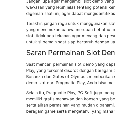
Jangan lupa agar mengambil slot demo yang m
wawasan yang lebih jelas tentang potensi ke
digemari saati ini, agar dapat mengidentifika
Terakhir, jangan ragu untuk menggunakan sl
yang menemukan bahwa merubah bet atau mem
slot, tidak ada tekanan agar menang dan pes
untuk si pemain saat siap bertaruh dengan uan
Saran Permainan Slot De
Saat mencari permainan slot demo yang dapat
Play, yang terkenal disorot dengan beragam 
Bonanza dan Gates of Olympus memberikan s
demo slot dari Pragmatic Play, Anda bisa m
Selain itu, Pragmatic Play, PG Soft juga me
memiliki grafis menawan dan konsep yang bera
serta aliran permainan yang mudah dipaham
beragam game serta mengetahui yang mana ya