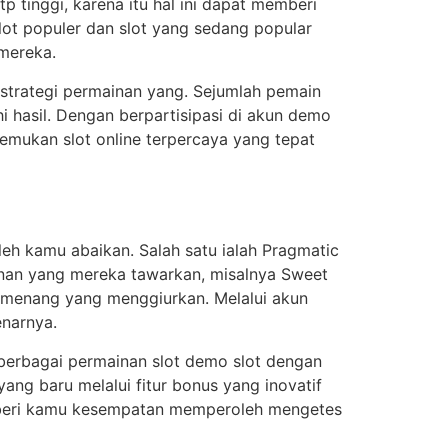
 tinggi, karena itu hal ini dapat memberi
lot populer dan slot yang sedang popular
 mereka.
strategi permainan yang. Sejumlah pemain
hasil. Dengan berpartisipasi di akun demo
emukan slot online terpercaya yang tepat
eh kamu abaikan. Salah satu ialah Pragmatic
ainan yang mereka tawarkan, misalnya Sweet
menang yang menggiurkan. Melalui akun
enarnya.
 berbagai permainan slot demo slot dengan
ng baru melalui fitur bonus yang inovatif
emberi kamu kesempatan memperoleh mengetes