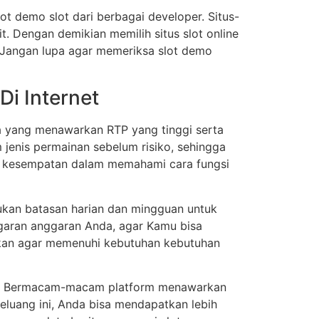
ot demo slot dari berbagai developer. Situs-
t. Dengan demikian memilih situs slot online
Jangan lupa agar memeriksa slot demo
i Internet
oba yang menawarkan RTP yang tinggi serta
nis permainan sebelum risiko, sehingga
i kesempatan dalam memahami cara fungsi
ukan batasan harian dan mingguan untuk
nggaran anggaran Anda, agar Kamu bisa
uhkan agar memenuhi kebutuhan kebutuhan
net. Bermacam-macam platform menawarkan
eluang ini, Anda bisa mendapatkan lebih