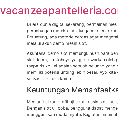
Skip
vacanzeapantelleria.c
to
content
Di era dunia digital sekarang, permainan mesi
peruntungan mereka melalui game menarik in
Beruntung, ada metode cerdas agar mengetahu
melalui akun demo mesin slot.
Akuntansi demo slot memungkinkan para pema
slot demo, contohnya yang ditawarkan oleh 
tanpa risiko. Ini adalah sebuah peluang yang
memiliki potensi untung lebih besar. Ayo kit
sensasi bermain kamu.
Keuntungan Memanfaatkan
Memanfaatkan profil uji coba mesin slot men
Dengan slot uji coba, pengguna dapat menge
menggunakan modal nyata. Kegiatan ini amat 