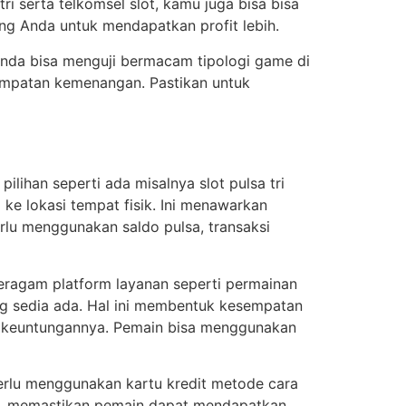
i serta telkomsel slot, kamu juga bisa bisa
ng Anda untuk mendapatkan profit lebih.
 Anda bisa menguji bermacam tipologi game di
sempatan kemenangan. Pastikan untuk
han seperti ada misalnya slot pulsa tri
ke lokasi tempat fisik. Ini menawarkan
rlu menggunakan saldo pulsa, transaksi
Beragam platform layanan seperti permainan
ng sedia ada. Hal ini membentuk kesempatan
n keuntungannya. Pemain bisa menggunakan
perlu menggunakan kartu kredit metode cara
IM3, memastikan pemain dapat mendapatkan