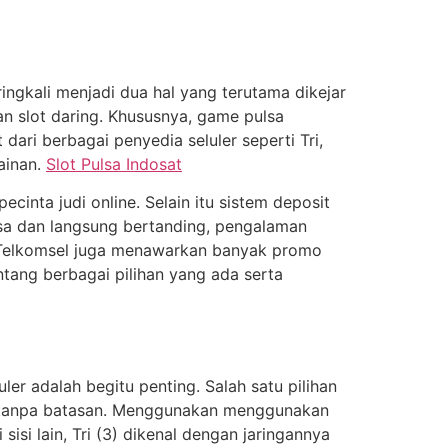
ingkali menjadi dua hal yang terutama dikejar
n slot daring. Khususnya, game pulsa
ri berbagai penyedia seluler seperti Tri,
ainan.
Slot Pulsa Indosat
ecinta judi online. Selain itu sistem deposit
sa dan langsung bertanding, pengalaman
 Telkomsel juga menawarkan banyak promo
ntang berbagai pilihan yang ada serta
ler adalah begitu penting. Salah satu pilihan
es tanpa batasan. Menggunakan menggunakan
isi lain, Tri (3) dikenal dengan jaringannya