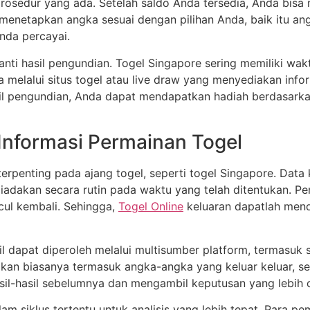
prosedur yang ada. Setelah saldo Anda tersedia, Anda bi
enetapkan angka sesuai dengan pilihan Anda, baik itu ang
nda percayai.
 hasil pengundian. Togel Singapore sering memiliki wakt
melalui situs togel atau live draw yang menyediakan infor
sil pengundian, Anda dapat mendapatkan hadiah berdasarka
Informasi Permainan Togel
terpenting pada ajang togel, seperti togel Singapore. Da
a diadakan secara rutin pada waktu yang telah ditentukan.
ul kembali. Sehingga,
Togel Online
keluaran dapatlah men
l dapat diperoleh melalui multisumber platform, termasuk s
rikan biasanya termasuk angka-angka yang keluar keluar, ser
il-hasil sebelumnya dan mengambil keputusan yang lebih c
am siklus tertentu untuk analisis yang lebih tepat. Para p