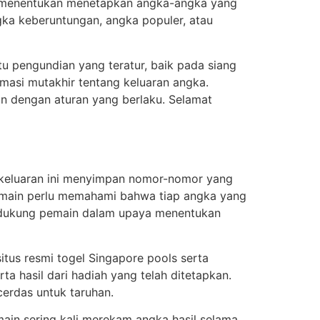
sa menentukan menetapkan angka-angka yang
ka keberuntungan, angka populer, atau
u pengundian yang teratur, baik pada siang
masi mutakhir tentang keluaran angka.
n dengan aturan yang berlaku. Selamat
ta keluaran ini menyimpan nomor-nomor yang
 Pemain perlu memahami bahwa tiap angka yang
dukung pemain dalam upaya menentukan
itus resmi togel Singapore pools serta
ta hasil dari hadiah yang telah ditetapkan.
erdas untuk taruhan.
emain sering kali merekam angka hasil selama