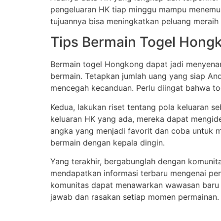
pengeluaran HK tiap minggu mampu menemuka
tujuannya bisa meningkatkan peluang merai
Tips Bermain Togel Hong
Bermain togel Hongkong dapat jadi menyenang
bermain. Tetapkan jumlah uang yang siap And
mencegah kecanduan. Perlu diingat bahwa to
Kedua, lakukan riset tentang pola keluaran 
keluaran HK yang ada, mereka dapat mengiden
angka yang menjadi favorit dan coba untuk 
bermain dengan kepala dingin.
Yang terakhir, bergabunglah dengan komunita
mendapatkan informasi terbaru mengenai pen
komunitas dapat menawarkan wawasan baru y
jawab dan rasakan setiap momen permainan.