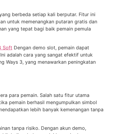
g berbeda setiap kali berputar. Fitur ini
an untuk memenangkan putaran gratis dan
ihan yang tepat bagi baik pemain pemula
 Soft
Dengan demo slot, pemain dapat
i adalah cara yang sangat efektif untuk
ng Ways 3, yang menawarkan peningkatan
a para pemain. Salah satu fitur utama
tika pemain berhasil mengumpulkan simbol
 mendapatkan lebih banyak kemenangan tanpa
nan tanpa risiko. Dengan akun demo,