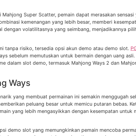
 Mahjong Super Scatter, pemain dapat merasakan sensasi yan
mbinasi kemenangan yang lebih besar, memberi kesempat
al dengan volatilitasnya yang seimbang, menjadikannya pil
i tanpa risiko, tersedia opsi akun demo atau demo slot.
PG
ys sebelum memutuskan untuk bermain dengan uang asli. In
e dalam slot demo, termasuk Mahjong Ways 2 dan Mahjo
ng Ways
arik yang membuat permainan ini semakin menggugah seler
memberikan peluang besar untuk memicu putaran bebas. Ke
rmain yang lebih mengasyikkan dengan kesempatan untuk
 opsi demo slot yang memungkinkan pemain mencoba permai