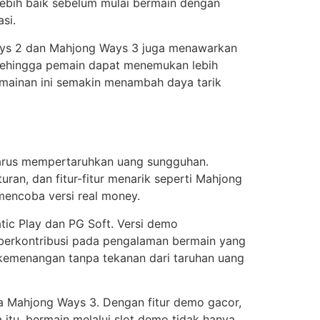
ebih baik sebelum mulai bermain dengan
si.
Ways 2 dan Mahjong Ways 3 juga menawarkan
 sehingga pemain dapat menemukan lebih
rmainan ini semakin menambah daya tarik
harus mempertaruhkan uang sungguhan.
n, dan fitur-fitur menarik seperti Mahjong
mencoba versi real money.
tic Play dan PG Soft. Versi demo
berkontribusi pada pengalaman bermain yang
 kemenangan tanpa tekanan dari taruhan uang
a Mahjong Ways 3. Dengan fitur demo gacor,
tu, bermain melalui slot demo tidak hanya