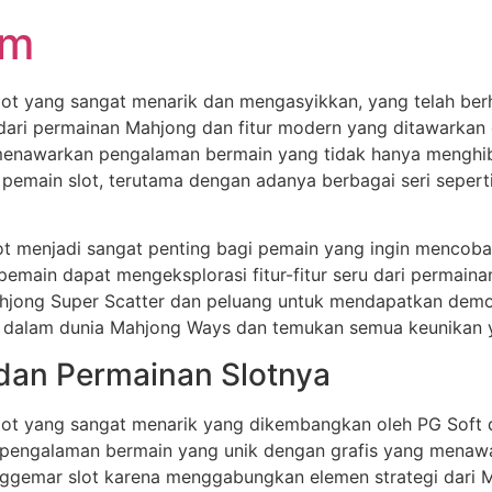
om
ot yang sangat menarik dan mengasyikkan, yang telah berh
 dari permainan Mahjong dan fitur modern yang ditawarkan 
enawarkan pengalaman bermain yang tidak hanya menghibur
gan pemain slot, terutama dengan adanya berbagai seri sep
lot menjadi sangat penting bagi pemain yang ingin menco
emain dapat mengeksplorasi fitur-fitur seru dari permain
ahjong Super Scatter dan peluang untuk mendapatkan demo
 ke dalam dunia Mahjong Ways dan temukan semua keunikan
dan Permainan Slotnya
lot yang sangat menarik yang dikembangkan oleh PG Soft 
n pengalaman bermain yang unik dengan grafis yang menawa
enggemar slot karena menggabungkan elemen strategi dari 