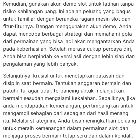
Kemudian, gunakan akun demo slot untuk latihan tanpa
risiko kehilangan uang. Ini adalah peluang yang bagus
untuk familiar dengan beraneka ragam mesin slot dan
fitur-fiturnya. Dengan menggunakan akun demo, Anda
dapat mencoba berbagai strategi dan memahami pola
dari permainan yang bisa jadi akan mengantarkan Anda
pada keberhasilan. Setelah merasa cukup percaya diri,
Anda bisa berpindah ke versi asli dengan lebih siap dan
pengalaman yang lebih banyak.
Selanjutnya, krusial untuk menetapkan batasan dan
disiplin saat bermain. Tentukan anggaran bermain dan
patuhi itu, agar tidak terpancing untuk melanjutkan
bermain sesudah mengalami kekalahan. Sebaliknya, jika
anda mendapatkan kemenangan, pertimbangkan untuk
mengambil sebagian dari sebagian dari hasil menang
itu. Melalui strategi ini, Anda bisa meningkatkan peluang
untuk meraih kemenangan dalam permainan slot dan
menjaga proses bermain tetap seru dan dalam kendali.