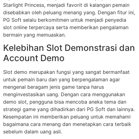
Starlight Princess, menjadi favorit di kalangan pemain
disebabkan oleh peluang menang yang. Dengan fitur ini,
PG Soft selalu berkomitmen untuk menjadi penyedia
slot online terpercaya serta memberikan pengalaman
bermain yang memuaskan.
Kelebihan Slot Demonstrasi dan
Account Demo
Slot demo merupakan fungsi yang sangat bermanfaat
untuk pemain baru dan yang berpengalaman agar
mengenal beragam jenis game tanpa harus
menginvestasikan uang. Dengan cara menggunakan
demo slot, pengguna bisa mencoba aneka tema dan
strategi game yang dihadirkan dari PG Soft dan lainnya.
Kesempatan ini memberikan peluang untuk memahami
bagaimana cara menang dan menetapkan cara terbaik
sebelum dalam uang asli.