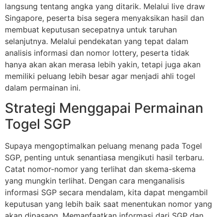
langsung tentang angka yang ditarik. Melalui live draw
Singapore, peserta bisa segera menyaksikan hasil dan
membuat keputusan secepatnya untuk taruhan
selanjutnya. Melalui pendekatan yang tepat dalam
analisis informasi dan nomor lottery, peserta tidak
hanya akan akan merasa lebih yakin, tetapi juga akan
memiliki peluang lebih besar agar menjadi ahli togel
dalam permainan ini.
Strategi Menggapai Permainan
Togel SGP
Supaya mengoptimalkan peluang menang pada Togel
SGP, penting untuk senantiasa mengikuti hasil terbaru.
Catat nomor-nomor yang terlihat dan skema-skema
yang mungkin terlihat. Dengan cara menganalisis
informasi SGP secara mendalam, kita dapat mengambil
keputusan yang lebih baik saat menentukan nomor yang
akan dipasang. Memanfaatkan informasi dari SGP dan