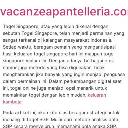
Skip
vacanzeapantelleria.c
to
content
Togel Singapore, atau yang lebih dikenal dengan
sebutan Togel Singapore, telah menjadi permainan yang
sangat terkenal di kalangan masyarakat Indonesia.
Setiap waktu, beragam pemain yang mengantisipasi
hasil keluaran togel singapore hari ini maupun togel
singapore malam ini. Dengan adanya berbagai opsi
nomor juga metode yang bisa digunakan, tidak
mengherankan jika banyak yang ingin menjadi penguasa
dalam permainan ini. Dalam perkembangan digital saat
ini, togel online juga menjadi opsi menarik untuk
memainkan togel dengan lebih mudah.
keluaran
kamboja
Pada artikel ini, akan kita ulas beragam strategi untuk
menang di togel SGP. Mulai dari metode analisis data
SGP secara menyeluruh, memahami pola angka SGP,