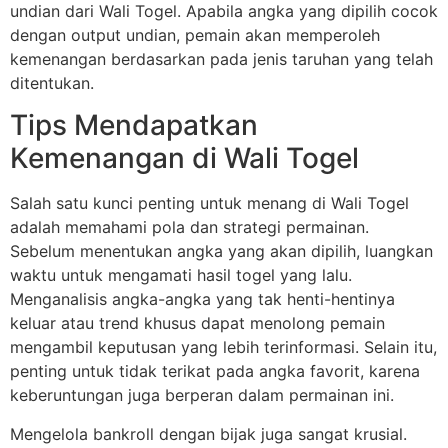
undian dari Wali Togel. Apabila angka yang dipilih cocok
dengan output undian, pemain akan memperoleh
kemenangan berdasarkan pada jenis taruhan yang telah
ditentukan.
Tips Mendapatkan
Kemenangan di Wali Togel
Salah satu kunci penting untuk menang di Wali Togel
adalah memahami pola dan strategi permainan.
Sebelum menentukan angka yang akan dipilih, luangkan
waktu untuk mengamati hasil togel yang lalu.
Menganalisis angka-angka yang tak henti-hentinya
keluar atau trend khusus dapat menolong pemain
mengambil keputusan yang lebih terinformasi. Selain itu,
penting untuk tidak terikat pada angka favorit, karena
keberuntungan juga berperan dalam permainan ini.
Mengelola bankroll dengan bijak juga sangat krusial.