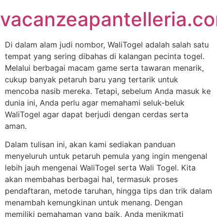
Skip
vacanzeapantelleria.c
to
content
Di dalam alam judi nombor, WaliTogel adalah salah satu
tempat yang sering dibahas di kalangan pecinta togel.
Melalui berbagai macam game serta tawaran menarik,
cukup banyak petaruh baru yang tertarik untuk
mencoba nasib mereka. Tetapi, sebelum Anda masuk ke
dunia ini, Anda perlu agar memahami seluk-beluk
WaliTogel agar dapat berjudi dengan cerdas serta
aman.
Dalam tulisan ini, akan kami sediakan panduan
menyeluruh untuk petaruh pemula yang ingin mengenal
lebih jauh mengenai WaliTogel serta Wali Togel. Kita
akan membahas berbagai hal, termasuk proses
pendaftaran, metode taruhan, hingga tips dan trik dalam
menambah kemungkinan untuk menang. Dengan
memiliki pemahaman yang baik, Anda menikmati