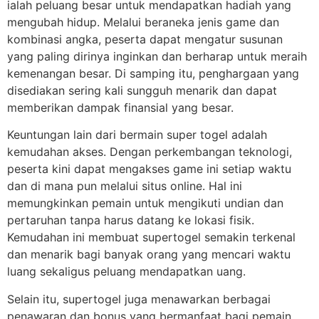
ialah peluang besar untuk mendapatkan hadiah yang
mengubah hidup. Melalui beraneka jenis game dan
kombinasi angka, peserta dapat mengatur susunan
yang paling dirinya inginkan dan berharap untuk meraih
kemenangan besar. Di samping itu, penghargaan yang
disediakan sering kali sungguh menarik dan dapat
memberikan dampak finansial yang besar.
Keuntungan lain dari bermain super togel adalah
kemudahan akses. Dengan perkembangan teknologi,
peserta kini dapat mengakses game ini setiap waktu
dan di mana pun melalui situs online. Hal ini
memungkinkan pemain untuk mengikuti undian dan
pertaruhan tanpa harus datang ke lokasi fisik.
Kemudahan ini membuat supertogel semakin terkenal
dan menarik bagi banyak orang yang mencari waktu
luang sekaligus peluang mendapatkan uang.
Selain itu, supertogel juga menawarkan berbagai
penawaran dan bonus yang bermanfaat bagi pemain.