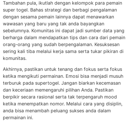
Tambahan pula, ikutlah dengan kelompok para pemain
super togel. Bahas strategi dan berbagi pengalaman
dengan sesama pemain lainnya dapat menawarkan
wawasan yang baru yang tak anda bayangkan
sebelumnya. Komunitas ini dapat jadi sumber data yang
berharga dalam mendapatkan tips dan cara dari pemain
orang-orang yang sudah berpengalaman. Kesuksesan
sering kali tiba melalui kerja sama serta tukar pikiran di
komunitas.
Akhirnya, pastikan untuk tenang dan fokus serta fokus
ketika mengikuti permainan. Emosi bisa menjadi musuh
terburuk pada supertogel. Jangan biarkan kecemasan
dan keceriaan memengaruhi pilihan Anda. Pastikan
berpikir secara rasional serta tak terpengaruh mood
ketika menempatkan nomor. Melalui cara yang disiplin,
anda bisa menambah peluang sukses anda dalam
permainan ini.