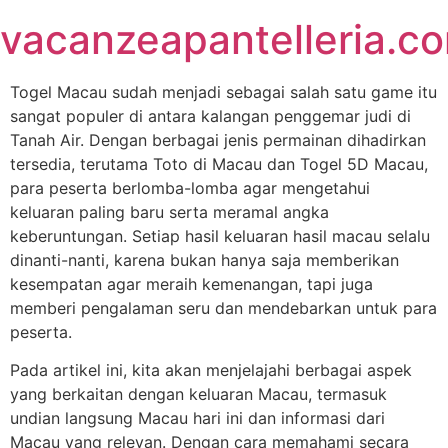
Skip
vacanzeapantelleria.c
to
content
Togel Macau sudah menjadi sebagai salah satu game itu
sangat populer di antara kalangan penggemar judi di
Tanah Air. Dengan berbagai jenis permainan dihadirkan
tersedia, terutama Toto di Macau dan Togel 5D Macau,
para peserta berlomba-lomba agar mengetahui
keluaran paling baru serta meramal angka
keberuntungan. Setiap hasil keluaran hasil macau selalu
dinanti-nanti, karena bukan hanya saja memberikan
kesempatan agar meraih kemenangan, tapi juga
memberi pengalaman seru dan mendebarkan untuk para
peserta.
Pada artikel ini, kita akan menjelajahi berbagai aspek
yang berkaitan dengan keluaran Macau, termasuk
undian langsung Macau hari ini dan informasi dari
Macau yang relevan. Dengan cara memahami secara