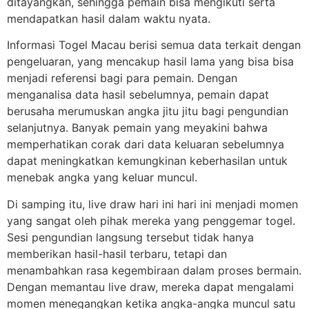
ditayangkan, sehingga pemain bisa mengikuti serta
mendapatkan hasil dalam waktu nyata.
Informasi Togel Macau berisi semua data terkait dengan
pengeluaran, yang mencakup hasil lama yang bisa bisa
menjadi referensi bagi para pemain. Dengan
menganalisa data hasil sebelumnya, pemain dapat
berusaha merumuskan angka jitu jitu bagi pengundian
selanjutnya. Banyak pemain yang meyakini bahwa
memperhatikan corak dari data keluaran sebelumnya
dapat meningkatkan kemungkinan keberhasilan untuk
menebak angka yang keluar muncul.
Di samping itu, live draw hari ini hari ini menjadi momen
yang sangat oleh pihak mereka yang penggemar togel.
Sesi pengundian langsung tersebut tidak hanya
memberikan hasil-hasil terbaru, tetapi dan
menambahkan rasa kegembiraan dalam proses bermain.
Dengan memantau live draw, mereka dapat mengalami
momen menegangkan ketika angka-angka muncul satu