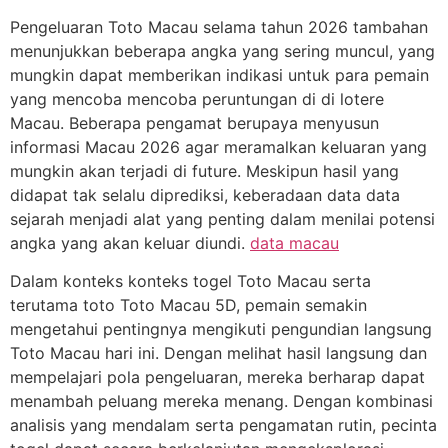
Pengeluaran Toto Macau selama tahun 2026 tambahan
menunjukkan beberapa angka yang sering muncul, yang
mungkin dapat memberikan indikasi untuk para pemain
yang mencoba mencoba peruntungan di di lotere
Macau. Beberapa pengamat berupaya menyusun
informasi Macau 2026 agar meramalkan keluaran yang
mungkin akan terjadi di future. Meskipun hasil yang
didapat tak selalu diprediksi, keberadaan data data
sejarah menjadi alat yang penting dalam menilai potensi
angka yang akan keluar diundi.
data macau
Dalam konteks konteks togel Toto Macau serta
terutama toto Toto Macau 5D, pemain semakin
mengetahui pentingnya mengikuti pengundian langsung
Toto Macau hari ini. Dengan melihat hasil langsung dan
mempelajari pola pengeluaran, mereka berharap dapat
menambah peluang mereka menang. Dengan kombinasi
analisis yang mendalam serta pengamatan rutin, pecinta