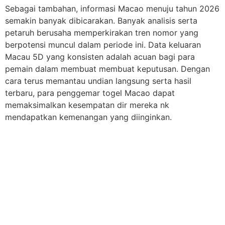
Sebagai tambahan, informasi Macao menuju tahun 2026
semakin banyak dibicarakan. Banyak analisis serta
petaruh berusaha memperkirakan tren nomor yang
berpotensi muncul dalam periode ini. Data keluaran
Macau 5D yang konsisten adalah acuan bagi para
pemain dalam membuat membuat keputusan. Dengan
cara terus memantau undian langsung serta hasil
terbaru, para penggemar togel Macao dapat
memaksimalkan kesempatan dir mereka nk
mendapatkan kemenangan yang diinginkan.