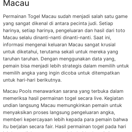
Macau
Permainan Togel Macau sudah menjadi salah satu game
yang sangat dikenal di antara pecinta judi. Setiap
harinya, setiap harinya, pengeluaran dan hasil dari toto
Macau selalu dinanti-nanti dinanti-nanti. Saat ini,
informasi mengenai keluaran Macau sangat krusial
untuk diketahui, terutama sekali untuk mereka yang
taruhan taruhan. Dengan menggunakan data yang,
pemain bisa menjadi lebih strategis dalam memilih untuk
memilih angka yang ingin dicoba untuk ditempatkan
untuk hari-hari berikutnya.
Macau Pools menawarkan sarana yang terbuka dalam
memeriksa hasil permainan togel secara live. Kegiatan
undian langsung Macau memungkinkan pemain untuk
menyaksikan proses langsung pengeluaran angka,
memberi kepercayaan lebih kepada para pemain bahwa
itu berjalan secara fair. Hasil permainan togel pada hari