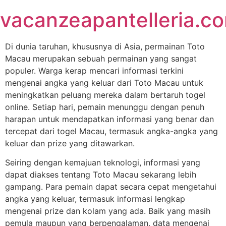
Skip
vacanzeapantelleria.c
to
content
Di dunia taruhan, khususnya di Asia, permainan Toto
Macau merupakan sebuah permainan yang sangat
populer. Warga kerap mencari informasi terkini
mengenai angka yang keluar dari Toto Macau untuk
meningkatkan peluang mereka dalam bertaruh togel
online. Setiap hari, pemain menunggu dengan penuh
harapan untuk mendapatkan informasi yang benar dan
tercepat dari togel Macau, termasuk angka-angka yang
keluar dan prize yang ditawarkan.
Seiring dengan kemajuan teknologi, informasi yang
dapat diakses tentang Toto Macau sekarang lebih
gampang. Para pemain dapat secara cepat mengetahui
angka yang keluar, termasuk informasi lengkap
mengenai prize dan kolam yang ada. Baik yang masih
pemula maupun yang berpengalaman, data mengenai