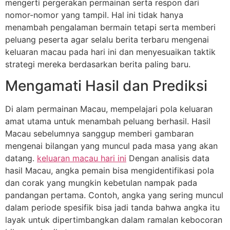
mengerti pergerakan permainan serta respon dari
nomor-nomor yang tampil. Hal ini tidak hanya
menambah pengalaman bermain tetapi serta memberi
peluang peserta agar selalu berita terbaru mengenai
keluaran macau pada hari ini dan menyesuaikan taktik
strategi mereka berdasarkan berita paling baru.
Mengamati Hasil dan Prediksi
Di alam permainan Macau, mempelajari pola keluaran
amat utama untuk menambah peluang berhasil. Hasil
Macau sebelumnya sanggup memberi gambaran
mengenai bilangan yang muncul pada masa yang akan
datang.
keluaran macau hari ini
Dengan analisis data
hasil Macau, angka pemain bisa mengidentifikasi pola
dan corak yang mungkin kebetulan nampak pada
pandangan pertama. Contoh, angka yang sering muncul
dalam periode spesifik bisa jadi tanda bahwa angka itu
layak untuk dipertimbangkan dalam ramalan kebocoran