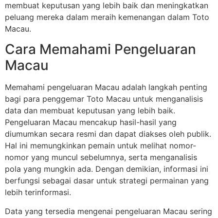
membuat keputusan yang lebih baik dan meningkatkan
peluang mereka dalam meraih kemenangan dalam Toto
Macau.
Cara Memahami Pengeluaran
Macau
Memahami pengeluaran Macau adalah langkah penting
bagi para penggemar Toto Macau untuk menganalisis
data dan membuat keputusan yang lebih baik.
Pengeluaran Macau mencakup hasil-hasil yang
diumumkan secara resmi dan dapat diakses oleh publik.
Hal ini memungkinkan pemain untuk melihat nomor-
nomor yang muncul sebelumnya, serta menganalisis
pola yang mungkin ada. Dengan demikian, informasi ini
berfungsi sebagai dasar untuk strategi permainan yang
lebih terinformasi.
Data yang tersedia mengenai pengeluaran Macau sering