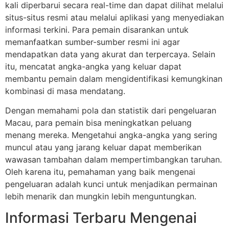
kali diperbarui secara real-time dan dapat dilihat melalui
situs-situs resmi atau melalui aplikasi yang menyediakan
informasi terkini. Para pemain disarankan untuk
memanfaatkan sumber-sumber resmi ini agar
mendapatkan data yang akurat dan terpercaya. Selain
itu, mencatat angka-angka yang keluar dapat
membantu pemain dalam mengidentifikasi kemungkinan
kombinasi di masa mendatang.
Dengan memahami pola dan statistik dari pengeluaran
Macau, para pemain bisa meningkatkan peluang
menang mereka. Mengetahui angka-angka yang sering
muncul atau yang jarang keluar dapat memberikan
wawasan tambahan dalam mempertimbangkan taruhan.
Oleh karena itu, pemahaman yang baik mengenai
pengeluaran adalah kunci untuk menjadikan permainan
lebih menarik dan mungkin lebih menguntungkan.
Informasi Terbaru Mengenai