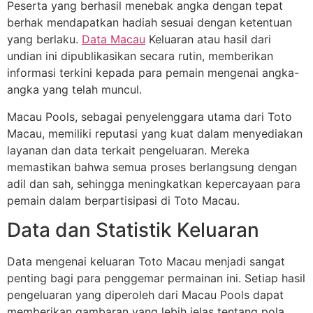
Peserta yang berhasil menebak angka dengan tepat
berhak mendapatkan hadiah sesuai dengan ketentuan
yang berlaku.
Data Macau
Keluaran atau hasil dari
undian ini dipublikasikan secara rutin, memberikan
informasi terkini kepada para pemain mengenai angka-
angka yang telah muncul.
Macau Pools, sebagai penyelenggara utama dari Toto
Macau, memiliki reputasi yang kuat dalam menyediakan
layanan dan data terkait pengeluaran. Mereka
memastikan bahwa semua proses berlangsung dengan
adil dan sah, sehingga meningkatkan kepercayaan para
pemain dalam berpartisipasi di Toto Macau.
Data dan Statistik Keluaran
Data mengenai keluaran Toto Macau menjadi sangat
penting bagi para penggemar permainan ini. Setiap hasil
pengeluaran yang diperoleh dari Macau Pools dapat
memberikan gambaran yang lebih jelas tentang pola