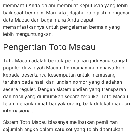
membantu Anda dalam membuat keputusan yang lebih
baik saat bermain. Mari kita jelajahi lebih jauh mengenai
data Macau dan bagaimana Anda dapat
memanfaatkannya untuk pengalaman bermain yang
lebih menguntungkan.
Pengertian Toto Macau
Toto Macau adalah bentuk permainan judi yang sangat
populer di wilayah Macau. Permainan ini menawarkan
kepada pesertanya kesempatan untuk memasang
taruhan pada hasil dari undian nomor yang diadakan
secara reguler. Dengan sistem undian yang transparan
dan hasil yang diumumkan secara terbuka, Toto Macau
telah menarik minat banyak orang, baik di lokal maupun
internasional.
Sistem Toto Macau biasanya melibatkan pemilihan
sejumlah angka dalam satu set yang telah ditentukan.