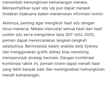
menambah kemungkinan kemenangan mereka.
Memperhatikan syair sdy vip pun dapat menjadi
tindakan bijaksana dalam menemukan informasi nomor.
Akhirnya, penting agar mengikuti hasil sdy dengan
terus-menerus. Melalui mencatat semua hasil dari hasil
undian sdy serta mengoleksi data SDY lotto 2025,
pemain dapat merencanakan langkah-langkah
selanjutnya. Berinvestasi dalam analisis data Sydney
dan menggunakan grafik sidney bisa menolong
memperunjuk strategi bermain. Dengan kombinasi
kombinasi taktik ini, pemain lotere dapat meraih hasil
yang lebih banyak baik dan meningkatkan kemungkinan
meraih kemenangan.