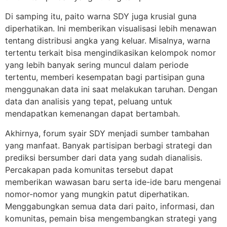
Di samping itu, paito warna SDY juga krusial guna
diperhatikan. Ini memberikan visualisasi lebih menawan
tentang distribusi angka yang keluar. Misalnya, warna
tertentu terkait bisa mengindikasikan kelompok nomor
yang lebih banyak sering muncul dalam periode
tertentu, memberi kesempatan bagi partisipan guna
menggunakan data ini saat melakukan taruhan. Dengan
data dan analisis yang tepat, peluang untuk
mendapatkan kemenangan dapat bertambah.
Akhirnya, forum syair SDY menjadi sumber tambahan
yang manfaat. Banyak partisipan berbagi strategi dan
prediksi bersumber dari data yang sudah dianalisis.
Percakapan pada komunitas tersebut dapat
memberikan wawasan baru serta ide-ide baru mengenai
nomor-nomor yang mungkin patut diperhatikan.
Menggabungkan semua data dari paito, informasi, dan
komunitas, pemain bisa mengembangkan strategi yang