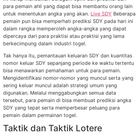
para pemain ahli yang dapat bisa membantu orang lain
untuk menentukan angka yang akan.
Live SDY
Beberapa
pemain pun bisa memperhati prediksi SDY pada hari ini
dalam rangka memperoleh angka-angka yang dapat
dipercaya dari para praktisi atau praktisi yang lama
berkecimpung dalam industri togel.
Tak hanya itu, pemantauan keluaran SDY dan kuantitas
nomor keluar SDY sepanjang periode ke waktu tertentu
bisa menawarkan pemahaman untuk para pemain.
Mengidentifikasi nomor-nomor yang muncul serta yang
sering keluar muncul adalah strategi umum yang
digunakan. Melalui menggabungkan semua data
tersebut, para pemain di bisa membuat prediksi angka
SDY yang tepat serta memperbesar peluang para
pemain dalam permainan togel.
Taktik dan Taktik Lotere