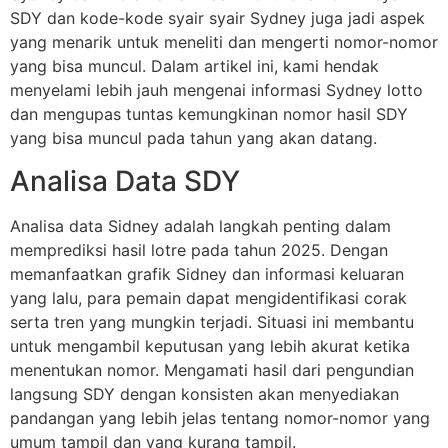
SDY dan kode-kode syair syair Sydney juga jadi aspek
yang menarik untuk meneliti dan mengerti nomor-nomor
yang bisa muncul. Dalam artikel ini, kami hendak
menyelami lebih jauh mengenai informasi Sydney lotto
dan mengupas tuntas kemungkinan nomor hasil SDY
yang bisa muncul pada tahun yang akan datang.
Analisa Data SDY
Analisa data Sidney adalah langkah penting dalam
memprediksi hasil lotre pada tahun 2025. Dengan
memanfaatkan grafik Sidney dan informasi keluaran
yang lalu, para pemain dapat mengidentifikasi corak
serta tren yang mungkin terjadi. Situasi ini membantu
untuk mengambil keputusan yang lebih akurat ketika
menentukan nomor. Mengamati hasil dari pengundian
langsung SDY dengan konsisten akan menyediakan
pandangan yang lebih jelas tentang nomor-nomor yang
umum tampil dan yang kurang tampil.